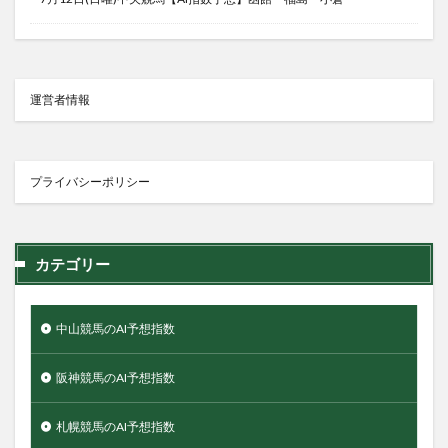
運営者情報
プライバシーポリシー
カテゴリー
中山競馬のAI予想指数
阪神競馬のAI予想指数
札幌競馬のAI予想指数