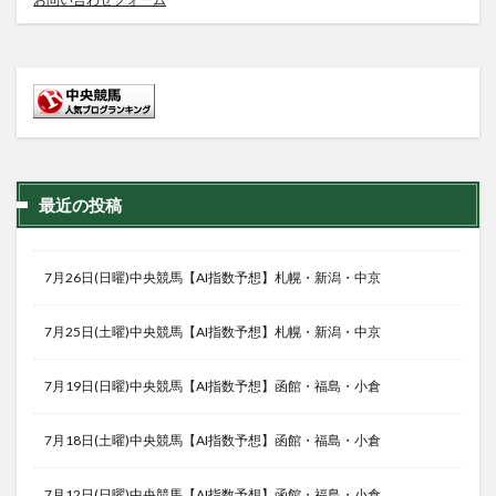
最近の投稿
7月26日(日曜)中央競馬【AI指数予想】札幌・新潟・中京
7月25日(土曜)中央競馬【AI指数予想】札幌・新潟・中京
7月19日(日曜)中央競馬【AI指数予想】函館・福島・小倉
7月18日(土曜)中央競馬【AI指数予想】函館・福島・小倉
7月12日(日曜)中央競馬【AI指数予想】函館・福島・小倉