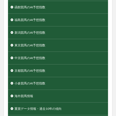
函館競馬のAI予想指数
福島競馬のAI予想指数
新潟競馬のAI予想指数
東京競馬のAI予想指数
中京競馬のAI予想指数
京都競馬のAI予想指数
小倉競馬のAI予想指数
海外競馬情報
重賞データ情報・過去10年の傾向