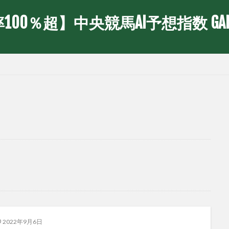
100％超】中央競馬AI予想指数 GANK
2022年9月6日