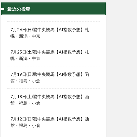
最近の投稿
7月26日(日曜)中央競馬【AI指数予想】札
幌・新潟・中京
7月25日(土曜)中央競馬【AI指数予想】札
幌・新潟・中京
7月19日(日曜)中央競馬【AI指数予想】函
館・福島・小倉
7月18日(土曜)中央競馬【AI指数予想】函
館・福島・小倉
7月12日(日曜)中央競馬【AI指数予想】函
館・福島・小倉