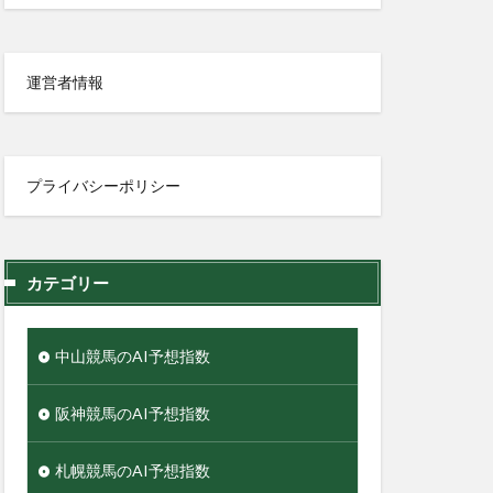
運営者情報
プライバシーポリシー
カテゴリー
中山競馬のAI予想指数
阪神競馬のAI予想指数
札幌競馬のAI予想指数