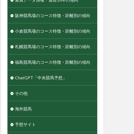
阪神競馬場のコース特徴・距離別の傾向
小倉競馬場のコース特徴・距離別の傾向
札幌競馬場のコース特徴・距離別の傾向
福島競馬場のコース特徴・距離別の傾向
ChatGPT「中央競馬予想」
その他
海外競馬
予想サイト