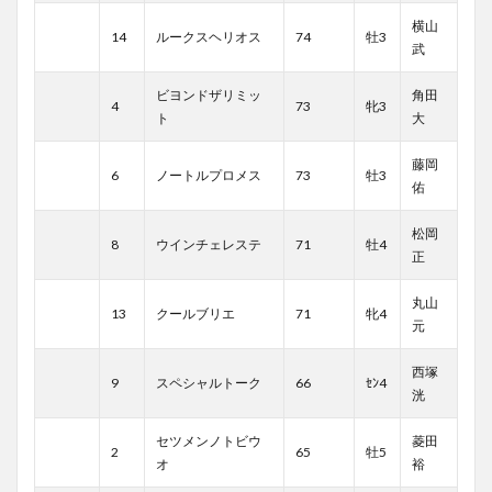
横山
14
ルークスヘリオス
74
牡3
武
ビヨンドザリミッ
角田
4
73
牝3
ト
大
藤岡
6
ノートルプロメス
73
牡3
佑
松岡
8
ウインチェレステ
71
牡4
正
丸山
13
クールブリエ
71
牝4
元
西塚
9
スペシャルトーク
66
ｾﾝ4
洸
セツメンノトビウ
菱田
2
65
牡5
オ
裕