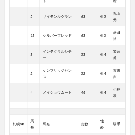
ト
稔
丸山
5
サイモンルグラン
63
牡5
元
菱田
13
シルバーブレッド
63
牡3
裕
インテグラルシチ
鷲頭
3
53
牡4
ー
虎
ケンブリッジセン
古川
2
52
牡4
ス
吉
小林
4
メイショウムート
46
牡4
凌
馬
性
札幌9R
馬名
指数
騎手
番
齢