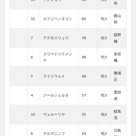
祐
横山
12
カフジペンタゴン
80
牡3
和
荻野
7
アグネスリュウ
78
牡3
極
スリードゥラメン
泉谷
6
68
牡3
テ
楓
勝浦
3
ライトウェイ
60
牡3
正
鷲頭
4
クールシェルタ
57
牡3
虎
鮫島
10
ヴェルーリヤ
55
牝3
克
川島
8
デルマニンフ
54
牝3