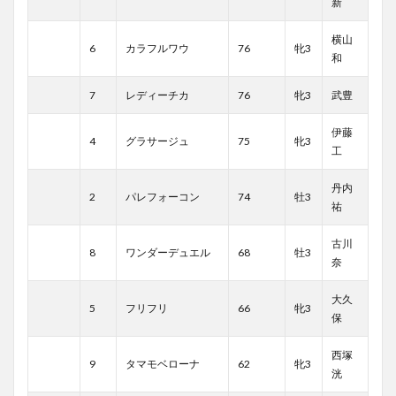
新
横山
6
カラフルワウ
76
牝3
和
7
レディーチカ
76
牝3
武豊
伊藤
4
グラサージュ
75
牝3
工
丹内
2
パレフォーコン
74
牡3
祐
古川
8
ワンダーデュエル
68
牡3
奈
大久
5
フリフリ
66
牝3
保
西塚
9
タマモベローナ
62
牝3
洸