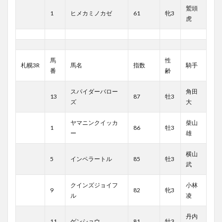
鷲頭
1
ヒメカミノカゼ
61
牝3
虎
馬
性
札幌3R
馬名
指数
騎手
番
齢
スパイダーバロー
角田
13
87
牡3
ズ
大
ヤマニンクイッカ
柴山
1
86
牡3
ー
雄
横山
5
インペラートル
85
牡3
武
クインズジョイフ
小林
9
82
牝3
ル
凌
丹内
11
ゲンショウ
81
牡3