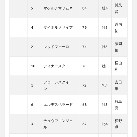
川又
5
マケルナマサムネ
84
牡4
賢
丹内
4
マイネルメサイア
79
牡3
祐
藤岡
2
レッドファーロ
74
牡3
佑
横山
10
ディナースタ
73
牡3
和
フローレスクイー
吉田
1
72
牝4
ン
隼
鮫島
6
エルデスペラード
68
牡3
克
チュウワエンジェ
荻野
3
67
牝4
ル
琢