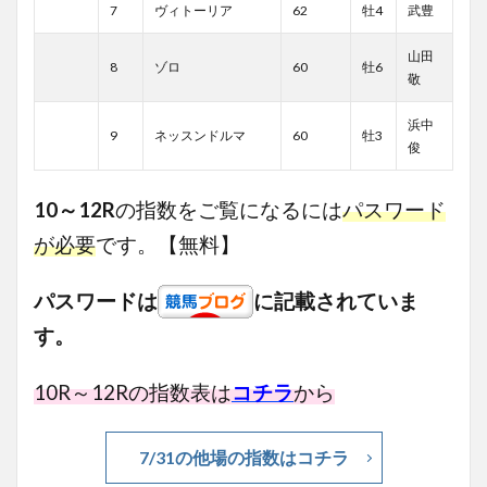
7
ヴィトーリア
62
牡4
武豊
山田
8
ゾロ
60
牡6
敬
浜中
9
ネッスンドルマ
60
牡3
俊
10～12R
の指数をご覧になるには
パスワード
が必要
です。【無料】
パスワードは
に記載されていま
す。
10R～12Rの指数表は
コチラ
から
7/31の他場の指数はコチラ