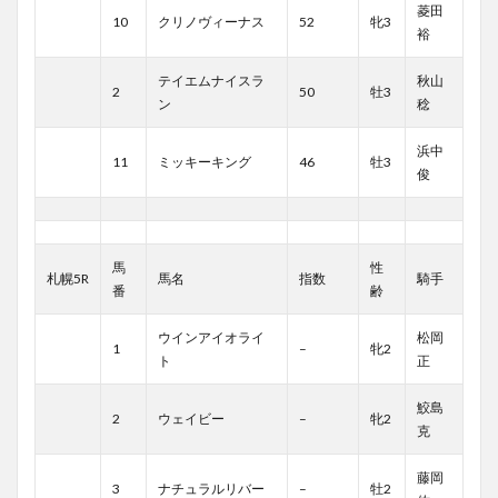
菱田
10
クリノヴィーナス
52
牝3
裕
テイエムナイスラ
秋山
2
50
牡3
ン
稔
浜中
11
ミッキーキング
46
牡3
俊
馬
性
札幌5R
馬名
指数
騎手
番
齢
ウインアイオライ
松岡
1
–
牝2
ト
正
鮫島
2
ウェイビー
–
牝2
克
藤岡
3
ナチュラルリバー
–
牡2