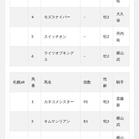
佑
大久
4
モズスナイパー
–
牡2
保
丹内
5
スイッチオン
–
牡2
祐
ライツオブキング
横山
6
–
牡2
ス
武
馬
性
札幌6R
馬名
指数
騎手
番
齢
斎藤
1
カネコメシスター
91
牝3
新
横山
3
キムケンリアン
81
牝3
武
横山