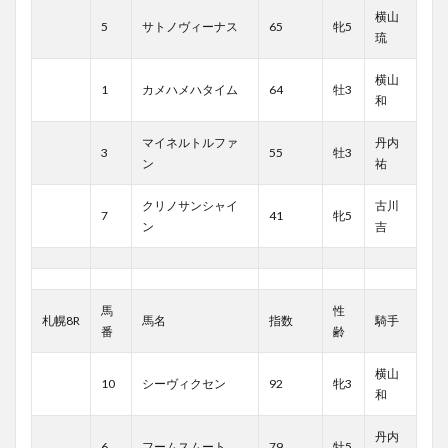
横山
5
サトノヴィーナス
65
牝5
琉
横山
1
カメハメハタイム
64
牡3
和
マイネルトルファ
丹内
3
55
牡3
ン
祐
クリノサンシャイ
古川
7
41
牝5
ン
吉
馬
性
札幌8R
馬名
指数
騎手
番
齢
横山
10
シーヴィクセン
92
牝3
和
丹内
6
フームスムート
79
牡5