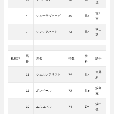
虎
古川
4
シューラヴァーグ
50
牝5
吉
秋山
2
シンシアハート
43
牝4
稔
馬
性
札幌7R
馬名
指数
騎手
番
齢
斎藤
11
シュルレアリスト
79
牡4
新
鮫島
12
ボンベール
75
牡6
克
浜中
10
エスコバル
74
ｾﾝ4
俊