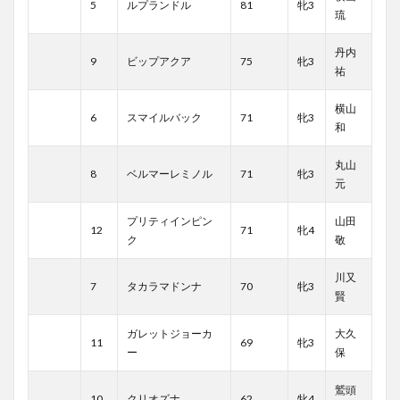
5
ルプランドル
81
牝3
琉
丹内
9
ビップアクア
75
牝3
祐
横山
6
スマイルバック
71
牝3
和
丸山
8
ベルマーレミノル
71
牝3
元
プリティインピン
山田
12
71
牝4
ク
敬
川又
7
タカラマドンナ
70
牝3
賢
ガレットジョーカ
大久
11
69
牝3
ー
保
鷲頭
10
クリオズナ
62
牝4