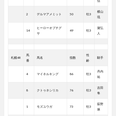
信
横山
2
デルマアメミット
50
牡3
琉
ヒーローオブチグ
黛弘
14
49
牡3
サ
人
馬
性
札幌4R
馬名
指数
騎手
番
齢
丹内
4
マイネルキング
86
牡3
祐
吉田
8
クトゥネシリカ
76
牡3
隼
荻野
1
モズユウガ
73
牡3
琢