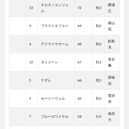
キセキノエンジェ
勝浦
13
72
牝3
ル
正
横山
9
プラウドオブユー
69
牝3
琉
鮫島
6
アドマイヤカーム
68
牝3
克
泉谷
12
タイクーン
67
牡3
楓
西塚
5
ナザレ
66
牝3
洸
鷲頭
3
ホーリーウェル
62
牝3
虎
角田
7
ブルーロワイヤル
58
ｾﾝ3
大