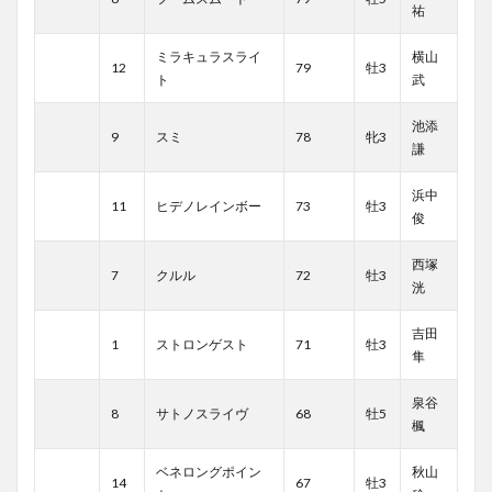
祐
ミラキュラスライ
横山
12
79
牡3
ト
武
池添
9
スミ
78
牝3
謙
浜中
11
ヒデノレインボー
73
牡3
俊
西塚
7
クルル
72
牡3
洸
吉田
1
ストロンゲスト
71
牡3
隼
泉谷
8
サトノスライヴ
68
牡5
楓
ベネロングポイン
秋山
14
67
牡3