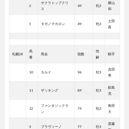
サクラトップクリ
横山
2
49
牝2
ス
和
土田
5
タガノマカロン
49
牝2
真
馬
性
札幌2R
馬名
指数
騎手
番
齢
吉田
10
カルド
96
牡3
隼
鮫島
11
ザッキング
89
牡3
克
ファンタジックラ
角田
12
79
牝3
ン
大
斎藤
3
ブラヴィーノ
77
牡3