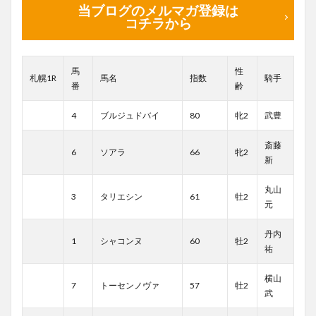
当ブログのメルマガ登録は
コチラから
馬
性
札幌1R
馬名
指数
騎手
番
齢
4
ブルジュドバイ
80
牝2
武豊
斎藤
6
ソアラ
66
牝2
新
丸山
3
タリエシン
61
牡2
元
丹内
1
シャコンヌ
60
牡2
祐
横山
7
トーセンノヴァ
57
牡2
武