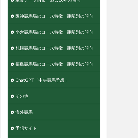
阪神競馬場のコース特徴・距離別の傾向
小倉競馬場のコース特徴・距離別の傾向
札幌競馬場のコース特徴・距離別の傾向
福島競馬場のコース特徴・距離別の傾向
ChatGPT「中央競馬予想」
その他
海外競馬
予想サイト