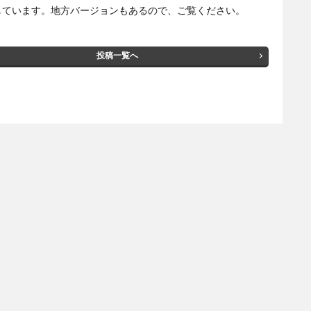
しています。地方バージョンもあるので、ご覧ください。
投稿一覧へ