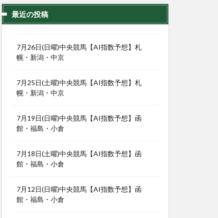
最近の投稿
7月26日(日曜)中央競馬【AI指数予想】札
幌・新潟・中京
7月25日(土曜)中央競馬【AI指数予想】札
幌・新潟・中京
7月19日(日曜)中央競馬【AI指数予想】函
館・福島・小倉
7月18日(土曜)中央競馬【AI指数予想】函
館・福島・小倉
7月12日(日曜)中央競馬【AI指数予想】函
館・福島・小倉