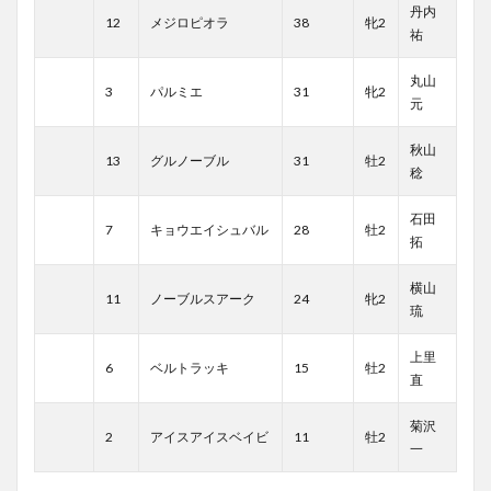
丹内
12
メジロピオラ
38
牝2
祐
丸山
3
パルミエ
31
牝2
元
秋山
13
グルノーブル
31
牡2
稔
石田
7
キョウエイシュバル
28
牡2
拓
横山
11
ノーブルスアーク
24
牝2
琉
上里
6
ベルトラッキ
15
牡2
直
菊沢
2
アイスアイスベイビ
11
牡2
一