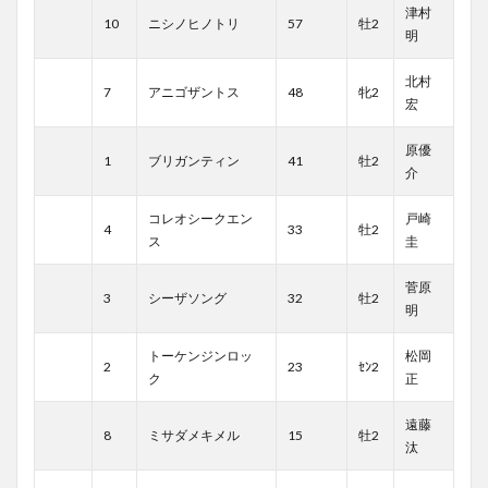
津村
10
ニシノヒノトリ
57
牡2
明
北村
7
アニゴザントス
48
牝2
宏
原優
1
ブリガンティン
41
牡2
介
コレオシークエン
戸崎
4
33
牡2
ス
圭
菅原
3
シーザソング
32
牡2
明
トーケンジンロッ
松岡
2
23
ｾﾝ2
ク
正
遠藤
8
ミサダメキメル
15
牡2
汰