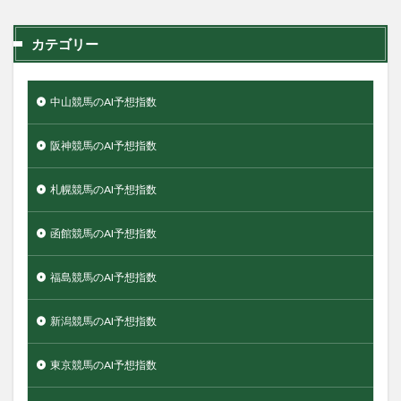
カテゴリー
中山競馬のAI予想指数
阪神競馬のAI予想指数
札幌競馬のAI予想指数
函館競馬のAI予想指数
福島競馬のAI予想指数
新潟競馬のAI予想指数
東京競馬のAI予想指数