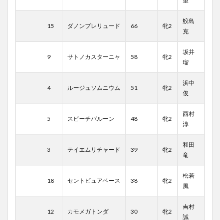
望
鮫島
15
ダノンプレリュード
66
牝2
克
坂井
9
サトノカスターニャ
58
牝2
瑠
浜中
4
ルージュソムニウム
51
牝2
俊
西村
5
スピーチバルーン
48
牝2
淳
和田
3
テイエムリチャード
39
牝2
竜
松若
18
セントピュアベース
38
牝2
風
吉村
12
カモメガトンダ
30
牝2
誠