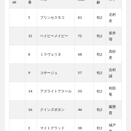
6R
番
齢
北村
5
プリンセスモコ
81
牝2
友
坂井
15
ベイビーメイビー
72
牝2
瑠
高杉
8
ミラヴェリタ
68
牝2
吏
吉村
9
コサージュ
57
牝2
誠
和田
14
アズライトアスール
50
牡2
竜
藤懸
16
クインズボタン
46
牝2
貴
城戸
3
マイトグラッド
38
牡2