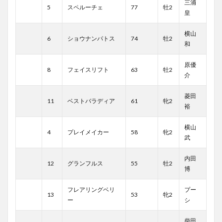
三浦
5
スペルーチェ
77
牡2
皇
横山
6
ショウナンパトス
74
牡2
和
原優
8
フェイスリフト
63
牡2
介
菱田
11
ベストバラディア
61
牝2
裕
横山
4
プレイメイカー
58
牝2
武
内田
12
グランフルス
55
牡2
博
フレアリングベリ
プー
13
53
牝2
ー
シ
柴田