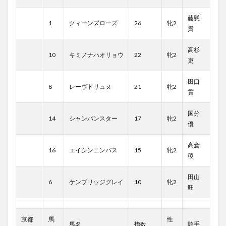
藤懸
1
クィーンズローズ
26
牝2
貴
高杉
10
キミノナハオリョウ
22
牝2
吏
田口
8
レーヴドリュヌ
21
牝2
貫
国分
14
シャンパンスター
17
牝2
優
高倉
16
エイシンニンバス
15
牝2
稜
田山
6
ケンブリッジグレイ
10
牝2
旺
京都
馬
性
馬名
指数
騎手