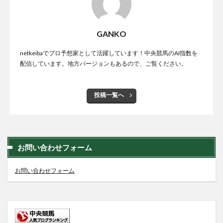
GANKO
netkeibaでプロ予想家として活躍しています！中央競馬のAI指数を
配信しています。地方バージョンもあるので、ご覧ください。
投稿一覧へ
お問い合わせフォーム
お問い合わせフォーム