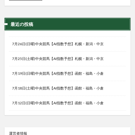
最近の投稿
7月26日(日曜)中央競馬【AI指数予想】札幌・新潟・中京
7月25日(土曜)中央競馬【AI指数予想】札幌・新潟・中京
7月19日(日曜)中央競馬【AI指数予想】函館・福島・小倉
7月18日(土曜)中央競馬【AI指数予想】函館・福島・小倉
7月12日(日曜)中央競馬【AI指数予想】函館・福島・小倉
運営者情報