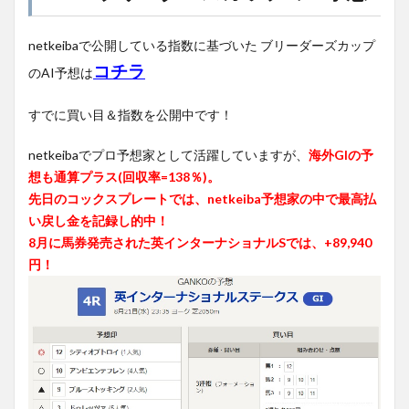
netkeibaで公開している指数に基づいた ブリーダーズカップ
コチラ
のAI予想は
すでに買い目＆指数を公開中です！
netkeibaでプロ予想家として活躍していますが、
海外GIの予
想も通算プラス(回収率=138％)。
先日のコックスプレートでは、netkeiba予想家の中で最高払
い戻し金を記録し的中！
8月に馬券発売された英インターナショナルSでは、+89,940
円！