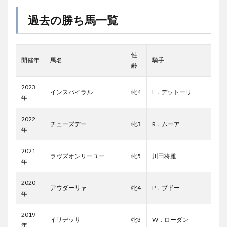
過去の勝ち馬一覧
性
開催年
馬名
騎手
齢
2023
インスパイラル
牝4
L．デットーリ
年
2022
チューズデー
牝3
R．ムーア
年
2021
ラヴズオンリーユー
牝5
川田将雅
年
2020
アウダーリャ
牝4
P．ブドー
年
2019
イリデッサ
牝3
W．ローダン
年