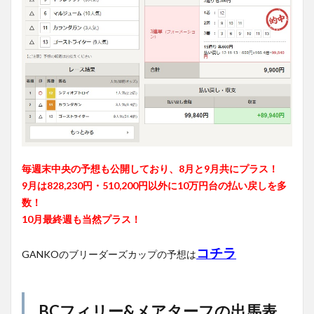
毎週末中央の予想も公開しており、8月と9月共にプラス！
9月は828,230円・510,200円以外に10万円台の払い戻しを多
数！
10月最終週も当然プラス！
コチラ
GANKOのブリーダーズカップの予想は
BCフィリー&メアターフの出馬表