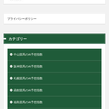
プライバシーポリシー
カテゴリー
中山競馬のAI予想指数
阪神競馬のAI予想指数
札幌競馬のAI予想指数
函館競馬のAI予想指数
福島競馬のAI予想指数