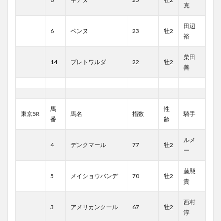
克
田辺
6
ベンヌ
23
牡2
裕
柴田
14
ブレトワルダ
22
牡2
善
馬
性
東京5R
馬名
指数
騎手
番
齢
ルメ
4
デンクマール
77
牡2
ー
藤懸
5
メイショウバンデ
70
牡2
貴
西村
3
アメリカンクール
67
牡2
淳