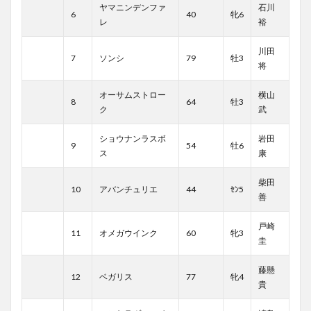
ヤマニンデンファ
石川
6
40
牝6
レ
裕
川田
7
ソンシ
79
牡3
将
オーサムストロー
横山
8
64
牡3
ク
武
ショウナンラスボ
岩田
9
54
牡6
ス
康
柴田
10
アバンチュリエ
44
ｾﾝ5
善
戸崎
11
オメガウインク
60
牝3
圭
藤懸
12
ベガリス
77
牝4
貴