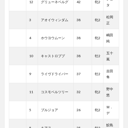
12
グリューネベルグ
42
牝2
タ
松岡
3
アオイウィンダム
38
牝2
正
嶋田
4
ホウヨウムーン
38
牝2
純
五十
10
キャストロププ
38
牡2
嵐
吉田
9
ライヴドライバー
37
牡2
隼
野中
11
コスモベルツリー
32
牝2
悠
Ｍ．
5
ブルジョア
26
牝2
デ
鮫島
8
キアヌ
25
牡2