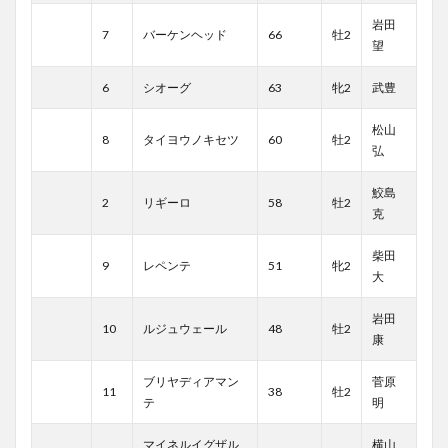
岩田
7
バーケンヘッド
66
牡2
望
6
シオーグ
63
牝2
武豊
松山
8
タイヨウノキセツ
60
牡2
弘
鮫島
2
リギーロ
58
牡2
克
柴田
9
レペンテ
51
牝2
大
岩田
10
ルジュウェール
48
牡2
康
ブリヤディアマン
菅原
11
38
牡2
テ
明
マイネルイグザル
横山