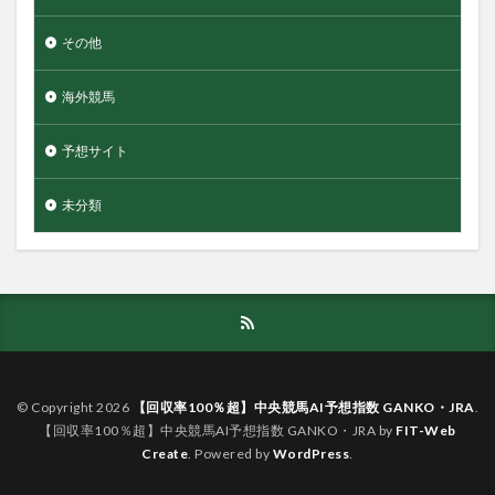
その他
海外競馬
予想サイト
未分類
© Copyright 2026
【回収率100％超】中央競馬AI予想指数 GANKO・JRA
.
【回収率100％超】中央競馬AI予想指数 GANKO・JRA by
FIT-Web
Create
. Powered by
WordPress
.