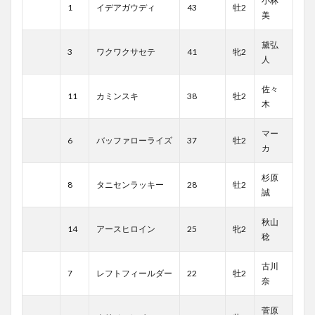
小林
1
イデアガウディ
43
牡2
美
黛弘
3
ワクワクサセテ
41
牝2
人
佐々
11
カミンスキ
38
牡2
木
マー
6
バッファローライズ
37
牡2
カ
杉原
8
タニセンラッキー
28
牡2
誠
秋山
14
アースヒロイン
25
牝2
稔
古川
7
レフトフィールダー
22
牡2
奈
菅原