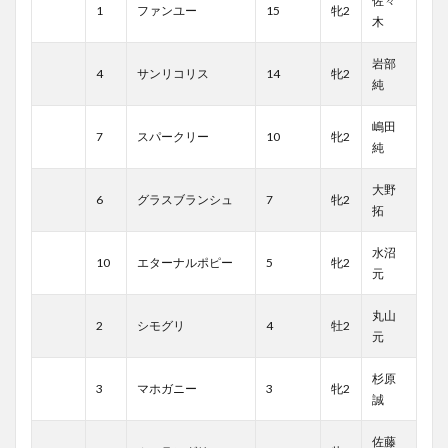
佐々
1
ファンユー
15
牝2
木
岩部
4
サンリコリス
14
牝2
純
嶋田
7
スパークリー
10
牝2
純
大野
6
グラスブランシュ
7
牝2
拓
水沼
10
エターナルポピー
5
牝2
元
丸山
2
シモグリ
4
牡2
元
杉原
3
マホガニー
3
牝2
誠
佐藤