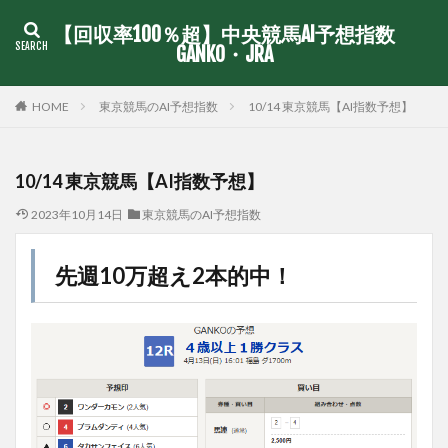
【回収率100％超】中央競馬AI予想指数
GANKO・JRA
東京競馬のAI予想指数
10/14 東京競馬【AI指数予想】
HOME
10/14 東京競馬【AI指数予想】
2023年10月14日
東京競馬のAI予想指数
先週10万超え2本的中！