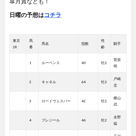
皐月賞なども！
日曜の予想は
コチラ
東京
馬
性
馬名
指数
騎手
2R
番
齢
菅原
1
ルーベンス
40
牡2
明
戸崎
2
キャネル
64
牡2
圭
横山
3
ロードヴェスパー
42
牡2
武
永野
4
プレジール
46
牡2
猛