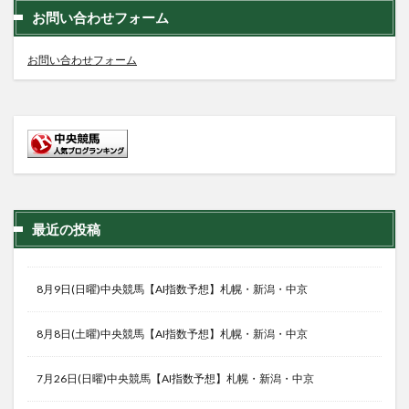
お問い合わせフォーム
お問い合わせフォーム
最近の投稿
8月9日(日曜)中央競馬【AI指数予想】札幌・新潟・中京
8月8日(土曜)中央競馬【AI指数予想】札幌・新潟・中京
7月26日(日曜)中央競馬【AI指数予想】札幌・新潟・中京