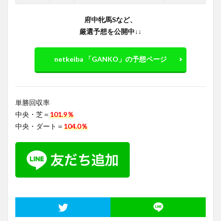
府中牝馬S
など、
厳選予想を公開中↓↓
netkeiba 「GANKO」の予想ページ
単勝回収率
中央・芝＝
101.9％
中央・ダート＝
104.0％