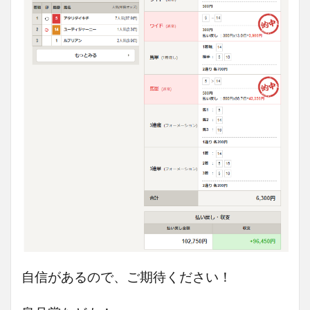
自信があるので、ご期待ください！