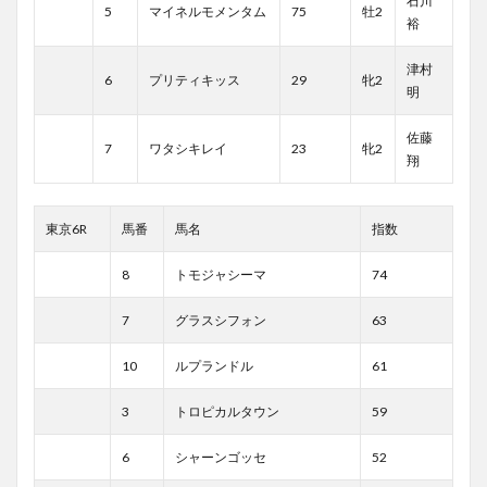
石川
5
マイネルモメンタム
75
牡2
裕
津村
6
プリティキッス
29
牝2
明
佐藤
7
ワタシキレイ
23
牝2
翔
東京6R
馬番
馬名
指数
8
トモジャシーマ
74
7
グラスシフォン
63
10
ルプランドル
61
3
トロピカルタウン
59
6
シャーンゴッセ
52