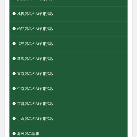
札幌競馬のAI予想指数
函館競馬のAI予想指数
福島競馬のAI予想指数
新潟競馬のAI予想指数
東京競馬のAI予想指数
中京競馬のAI予想指数
京都競馬のAI予想指数
小倉競馬のAI予想指数
海外競馬情報