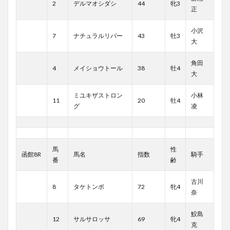
2
デルマオシダシ
44
牝3
正
小沢
7
ナチュラルリバー
43
牡3
大
角田
4
メイショウトール
38
牡4
大
ミユキザストロン
小林
11
20
牡4
グ
凌
馬
性
函館8R
馬名
指数
騎手
番
齢
古川
8
タケトンボ
72
牝4
奈
鮫島
12
サルサロッサ
69
牝4
克