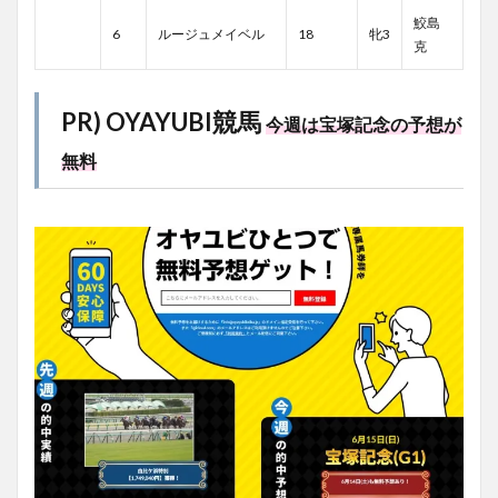
鮫島
6
ルージュメイベル
18
牝3
克
PR) OYAYUBI競馬
今週は宝塚記念の予想が
無料