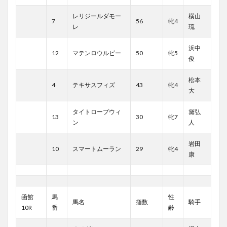
レリジールダモー
横山
7
56
牝4
レ
琉
浜中
12
マテンロウルビー
50
牝5
俊
松本
4
テキサスフィズ
43
牝4
大
タイトロープウィ
黛弘
13
30
牝7
ン
人
岩田
10
スマートムーラン
29
牝4
康
函館
馬
性
馬名
指数
騎手
10R
番
齢