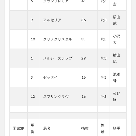
6
クランプレミア
43
牝3
吉
横山
9
アルセリア
36
牝3
武
小沢
10
クリノクリスタル
33
牝3
大
横山
1
メルシーステップ
29
牝3
琉
池添
3
ゼッタイ
16
牝3
謙
荻野
12
スプリングラヴ
16
牝3
琢
馬
性
函館3R
馬名
指数
騎手
番
齢