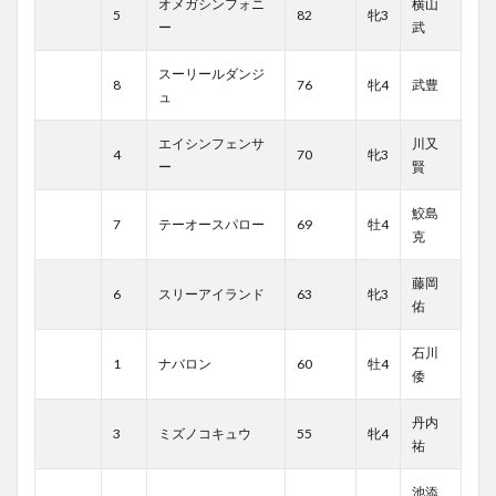
オメガシンフォニ
横山
5
82
牝3
ー
武
スーリールダンジ
8
76
牝4
武豊
ュ
エイシンフェンサ
川又
4
70
牝3
ー
賢
鮫島
7
テーオースパロー
69
牡4
克
藤岡
6
スリーアイランド
63
牝3
佑
石川
1
ナバロン
60
牡4
倭
丹内
3
ミズノコキュウ
55
牝4
祐
池添