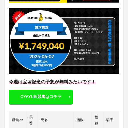
今週は宝塚記念の予想が無料みたいです！
OYAYUBI競馬はコチラ
馬
性
函館7R
馬名
指数
騎手
番
齢