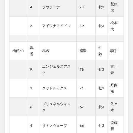
鷲頭
4
ラウラーナ
23
牝3
虎
松本
2
アイワナアイドル
19
牝3
大
馬
性
函館4R
馬名
指数
騎手
番
齢
エンジェルスアス
古川
9
78
牝3
ク
奈
丹内
1
グッドルックス
71
牡3
祐
プリュネルウィン
佐々
6
67
牝3
ク
木
斎藤
4
サトノウェーブ
66
牡3
新