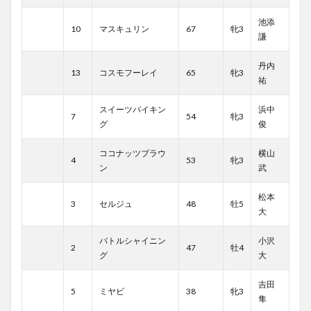
池添
10
マスキュリン
67
牝3
謙
丹内
13
コスモフーレイ
65
牝3
祐
スイーツバイキン
浜中
7
54
牝3
グ
俊
ココナッツブラウ
横山
4
53
牝3
ン
武
松本
3
セルジュ
48
牡5
大
バトルシャイニン
小沢
2
47
牡4
グ
大
吉田
5
ミヤビ
38
牝3
隼