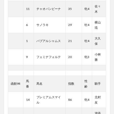
佐々
11
チャオバンビーナ
35
牝4
木
横山
6
サノラキ
29
牡4
琉
大久
1
バブアルシャムス
21
牡4
保
小林
9
フェミナフォルテ
20
牝3
勝
馬
性
函館9R
馬名
指数
騎手
番
齢
プレミアムスマイ
北村
14
86
牝4
ル
友
池添