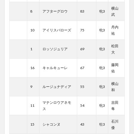
横山
8
アフターグロウ
83
牝3
武
丹内
10
アイリスバローズ
75
牝3
祐
松田
1
ロッソジュリア
69
牝3
大
藤岡
16
キャルキューレ
67
牝3
佑
横山
9
ルージュナディア
55
牝3
和
マテンロウアネモ
吉田
11
54
牝3
ス
隼
石川
15
シャコンヌ
43
牡3
倭