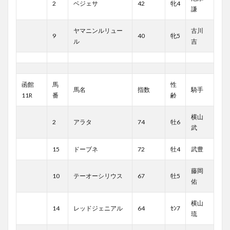
2
ベジェサ
42
牝4
謙
ヤマニンルリュー
古川
9
40
牝5
ル
吉
函館
馬
性
馬名
指数
騎手
11R
番
齢
横山
2
アラタ
74
牡6
武
15
ドーブネ
72
牡4
武豊
藤岡
10
テーオーシリウス
67
牡5
佑
横山
14
レッドジェニアル
64
ｾﾝ7
琉