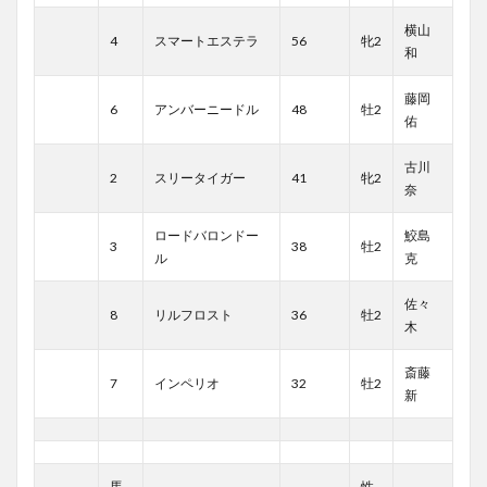
横山
4
スマートエステラ
56
牝2
和
藤岡
6
アンバーニードル
48
牡2
佑
古川
2
スリータイガー
41
牝2
奈
ロードバロンドー
鮫島
3
38
牡2
ル
克
佐々
8
リルフロスト
36
牡2
木
斎藤
7
インペリオ
32
牡2
新
馬
性