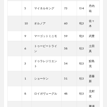
丹内
5
マイネルキング
73
ｾﾝ4
祐
佐々
10
オルノア
60
牝3
木
9
マーゴットミニモ
59
牝3
武豊
トゥービートライ
土田
6
58
牡3
ン
真
ドゥラレジリエン
鮫島
3
54
牡3
ト
克
斎藤
1
ショーケン
51
牡3
新
北村
8
ロイガヴェーグル
48
牡3
友
勝浦