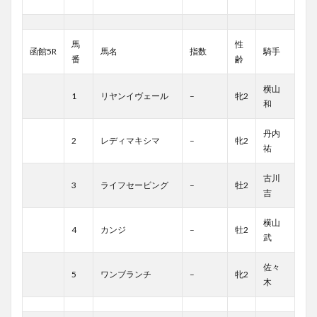
馬
性
函館5R
馬名
指数
騎手
番
齢
横山
1
リヤンイヴェール
–
牝2
和
丹内
2
レディマキシマ
–
牝2
祐
古川
3
ライフセービング
–
牡2
吉
横山
4
カンジ
–
牡2
武
佐々
5
ワンブランチ
–
牝2
木