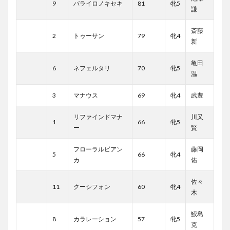
9
バライロノキセキ
81
牝5
謙
斎藤
2
トゥーサン
79
牝4
新
亀田
6
ネフェルタリ
70
牝5
温
3
マナウス
69
牝4
武豊
リファインドマナ
川又
1
66
牝5
ー
賢
フローラルビアン
藤岡
5
66
牝4
カ
佑
佐々
11
クーシフォン
60
牝4
木
鮫島
8
カラレーション
57
牝5
克