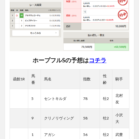
ホープフルSの予想は
コチラ
馬
性
函館1R
馬名
指数
騎手
番
齢
北村
5
セントキルダ
78
牡2
友
小沢
9
クリノリヴィング
58
牡2
大
1
アガシ
56
牡2
武豊