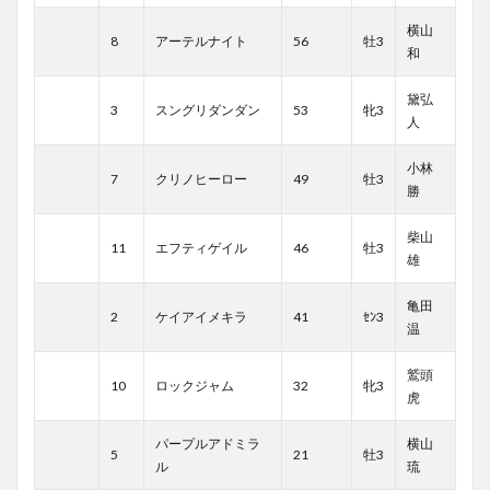
横山
8
アーテルナイト
56
牡3
和
黛弘
3
スングリダンダン
53
牝3
人
小林
7
クリノヒーロー
49
牡3
勝
柴山
11
エフティゲイル
46
牡3
雄
亀田
2
ケイアイメキラ
41
ｾﾝ3
温
鷲頭
10
ロックジャム
32
牝3
虎
パープルアドミラ
横山
5
21
牡3
ル
琉