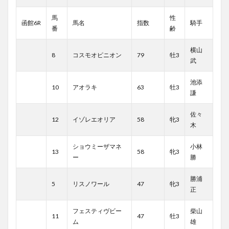
馬
性
函館6R
馬名
指数
騎手
番
齢
横山
8
コスモオピニオン
79
牡3
武
池添
10
アオラキ
63
牡3
謙
佐々
12
イゾレエオリア
58
牝3
木
ショウミーザマネ
小林
13
58
牝3
ー
勝
勝浦
5
リスノワール
47
牝3
正
フェスティヴビー
柴山
11
47
牡3
ム
雄