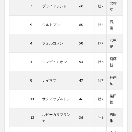
北村
7
プライドランド
60
牡7
友
石川
9
シルトプレ
60
牡4
倭
浜中
4
フォルコメン
58
ｾﾝ7
俊
斎藤
1
エンデュミオン
53
牡6
新
丹内
8
ナイママ
47
牡7
祐
柴田
11
サンアップルトン
46
牡7
善
ルビーカサブラン
吉田
13
36
牝6
カ
隼