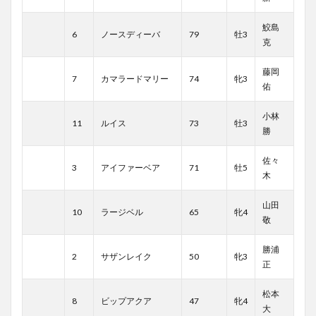
鮫島
6
ノースディーバ
79
牡3
克
藤岡
7
カマラードマリー
74
牝3
佑
小林
11
ルイス
73
牡3
勝
佐々
3
アイファーベア
71
牡5
木
山田
10
ラージベル
65
牝4
敬
勝浦
2
サザンレイク
50
牝3
正
松本
8
ビップアクア
47
牝4
大