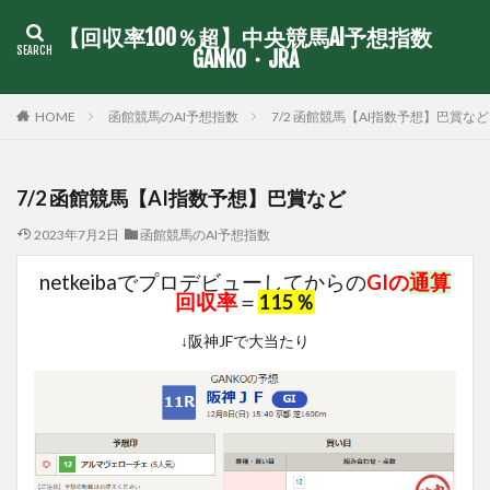
【回収率100％超】中央競馬AI予想指数
GANKO・JRA
函館競馬のAI予想指数
7/2 函館競馬【AI指数予想】巴賞など
HOME
7/2 函館競馬【AI指数予想】巴賞など
2023年7月2日
函館競馬のAI予想指数
netkeibaでプロデビューしてからの
GIの
通算
回収率
＝
115％
↓阪神JFで大当たり