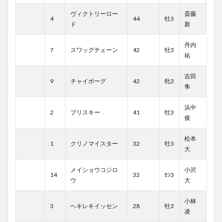
ヴィクトリーロー
斎藤
4
44
牡3
ド
新
丹内
7
スワッグチェーン
42
牡3
祐
吉田
9
チャイボーグ
42
牝3
隼
浜中
2
ブリスキー
41
牡3
俊
松本
1
クリノマイスター
32
牡3
大
メイショウコジロ
小沢
14
32
ｾﾝ3
ウ
大
小林
3
ヘキレキイッセン
28
牡3
凌