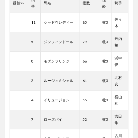
函館2R
馬名
指数
騎手
番
齢
佐々
11
シャドウレディー
85
牝3
木
丹内
5
ジンフィンドール
79
牝3
祐
浜中
8
モダンフリンジ
66
牝3
俊
北村
2
ルージュミシェル
61
牝3
友
横山
4
イリュージョン
55
牝3
和
吉田
7
ローズパイ
52
牝3
隼
古川