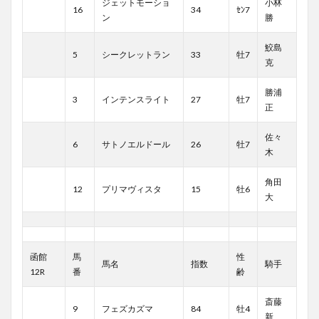
ジェットモーショ
小林
16
34
ｾﾝ7
ン
勝
鮫島
5
シークレットラン
33
牡7
克
勝浦
3
インテンスライト
27
牡7
正
佐々
6
サトノエルドール
26
牡7
木
角田
12
プリマヴィスタ
15
牡6
大
函館
馬
性
馬名
指数
騎手
12R
番
齢
斎藤
9
フェズカズマ
84
牡4
新