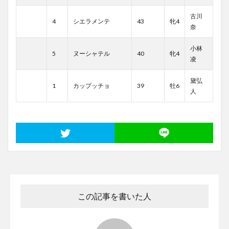
古川
4
シエラメンテ
43
牝4
奈
小林
5
ヌーシャテル
40
牝4
凌
黛弘
1
カップッチョ
39
牡6
人
この記事を書いた人