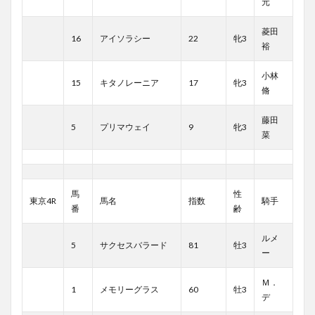
元
菱田
16
アイソラシー
22
牝3
裕
小林
15
キタノレーニア
17
牝3
脩
藤田
5
プリマウェイ
9
牝3
菜
馬
性
東京4R
馬名
指数
騎手
番
齢
ルメ
5
サクセスバラード
81
牡3
ー
Ｍ．
1
メモリーグラス
60
牡3
デ