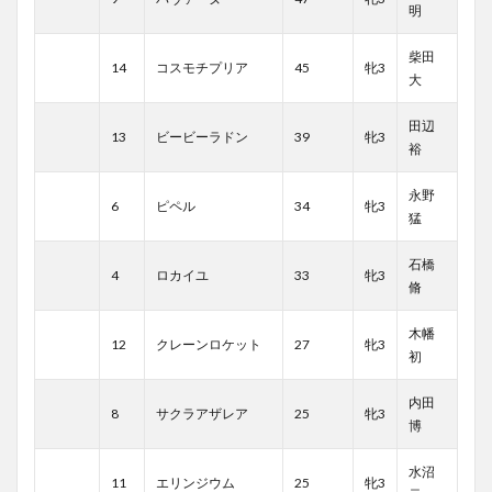
明
柴田
14
コスモチプリア
45
牝3
大
田辺
13
ビービーラドン
39
牝3
裕
永野
6
ピペル
34
牝3
猛
石橋
4
ロカイユ
33
牝3
脩
木幡
12
クレーンロケット
27
牝3
初
内田
8
サクラアザレア
25
牝3
博
水沼
11
エリンジウム
25
牝3