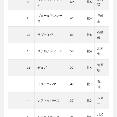
8
69
牝6
ン
猛
ヴェールアンレー
戸崎
7
65
牝4
ヴ
圭
石橋
12
サヴァイヴ
63
牡6
脩
北村
1
ステルナティーア
57
牝4
宏
菅原
11
デュガ
57
牡4
明
石川
3
ミスヨコハマ
47
牝3
裕
ルメ
4
レフトゥバーズ
37
牝5
ー
川又
5
トーカイキング
31
牡5