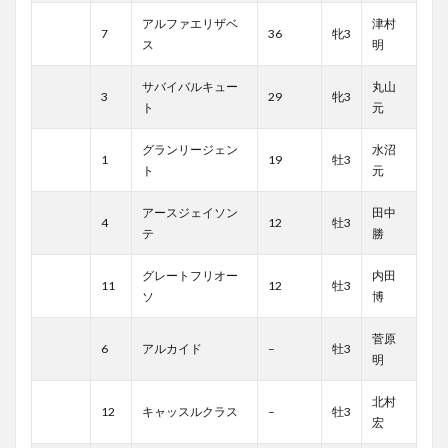
アルファエリザベ
津村
7
36
牝3
ス
明
サバイバルキュー
丸山
3
29
牝3
ト
元
グランリージェン
水沼
1
19
牡3
ト
元
アースジェイソン
田中
4
12
牡3
テ
勝
グレートフリオー
内田
11
12
牡3
ソ
博
菅原
6
アルカイド
–
牡3
明
北村
12
キャッスルクラス
–
牡3
宏