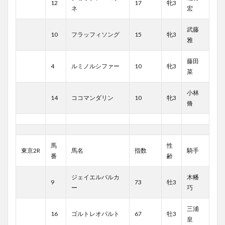
12
17
牝3
ネ
宏
武藤
10
フラッフィソング
15
牝3
雅
藤田
4
ルミノルシファー
10
牝3
菜
小林
14
ココマンダリン
10
牝3
脩
馬
性
東京2R
馬名
指数
騎手
番
齢
ジェイエルバルカ
木幡
9
73
牡3
ー
巧
三浦
16
ゴルトレオパルト
67
牡3
皇