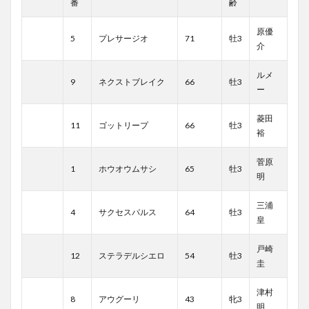
番
齢
原優
5
プレサージオ
71
牡3
介
ルメ
9
ネクストブレイク
66
牡3
ー
菱田
11
ゴットリープ
66
牡3
裕
菅原
1
ホウオウムサシ
65
牡3
明
三浦
4
サクセスパルス
64
牡3
皇
戸崎
12
ステラデルシエロ
54
牡3
圭
津村
8
アウグーリ
43
牝3
明