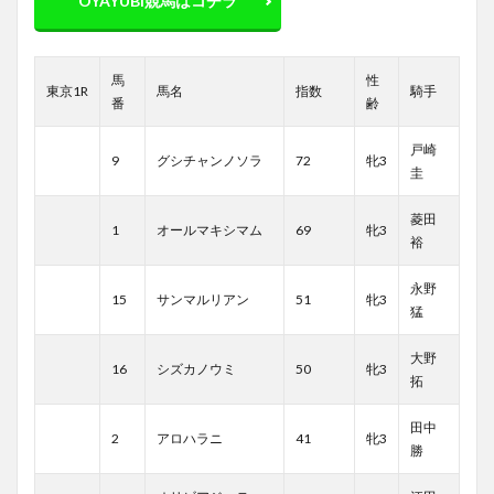
OYAYUBI競馬はコチラ
馬
性
東京1R
馬名
指数
騎手
番
齢
戸崎
9
グシチャンノソラ
72
牝3
圭
菱田
1
オールマキシマム
69
牝3
裕
永野
15
サンマルリアン
51
牝3
猛
大野
16
シズカノウミ
50
牝3
拓
田中
2
アロハラニ
41
牝3
勝