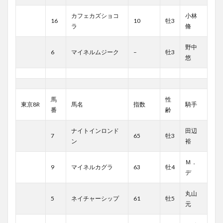
カフェカズショコ
小林
16
10
牡3
ラ
脩
野中
6
マイネルムジーク
–
牡3
悠
馬
性
東京8R
馬名
指数
騎手
番
齢
ナイトインロンド
田辺
7
65
牡3
ン
裕
Ｍ．
9
マイネルカグラ
63
牡4
デ
丸山
5
ネイチャーシップ
61
牡5
元