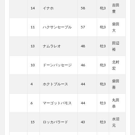
吉田
14
イナホ
58
牝3
豊
柴田
11
ハクサンセーブル
57
牝3
大
田辺
13
ナムラレオ
48
牡3
裕
北村
10
ドーンパッセージ
46
牝3
宏
柴田
4
ホクトブルース
44
牝3
善
丸田
6
マーゴットバモス
44
牡3
恭
水沼
15
ロッカバラード
43
牡3
元