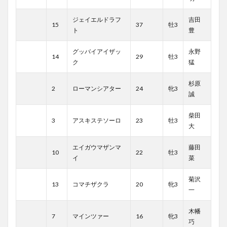
ジェイエルドラフ
吉田
15
37
牡3
ト
豊
グッバイアイザッ
永野
14
29
牡3
ク
猛
杉原
2
ローマンシアター
24
牝3
誠
柴田
3
アスキステソーロ
23
牡3
大
エイガウマザンマ
藤田
10
22
牡3
イ
菜
菊沢
13
コマチザクラ
20
牝3
一
木幡
7
マインツァー
16
牝3
巧