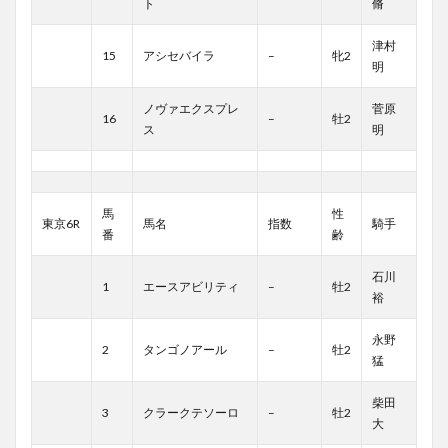
ト
脩
津村
15
アシセバイラ
–
牝2
明
ノヴァエクスプレ
菅原
16
–
牡2
ス
明
馬
性
東京6R
馬名
指数
騎手
番
齢
石川
1
エースアビリティ
–
牡2
裕
永野
2
タンゴノアール
–
牡2
猛
柴田
3
クラークテソーロ
–
牡2
大