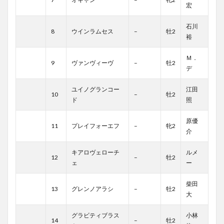
宏
石川
8
ウインラムセス
–
牡2
裕
Ｍ．
9
ヴァンヴィーヴ
–
牡2
デ
ユイノグランコー
江田
10
–
牡2
ド
照
原優
11
プレイフォーエフ
–
牝2
介
キアロヴェローチ
ルメ
12
–
牡2
ェ
ー
柴田
13
グレンノアラシ
–
牡2
大
グラビティブラス
小林
14
–
牡2