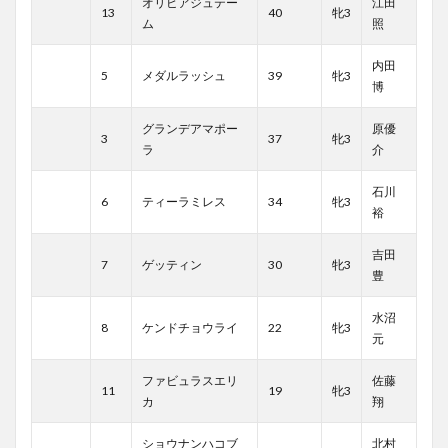
オリビアジュテー
江田
13
40
牝3
ム
照
内田
5
メダルラッシュ
39
牝3
博
グランデアマポー
原優
3
37
牝3
ラ
介
石川
6
ティーラミレス
34
牝3
裕
吉田
7
ゲッティン
30
牝3
豊
水沼
8
ケンドチョウライ
22
牝3
元
ファビュラスエリ
佐藤
11
19
牝3
カ
翔
ショウナンハコブ
北村