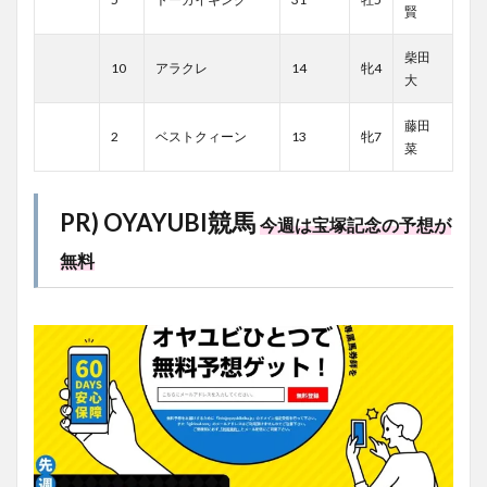
賢
柴田
10
アラクレ
14
牝4
大
藤田
2
ベストクィーン
13
牝7
菜
PR) OYAYUBI競馬
今週は宝塚記念の予想が
無料