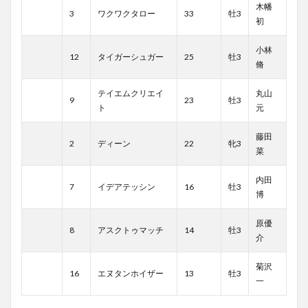
木幡
3
ワクワクタロー
33
牡3
初
小林
12
タイガーシュガー
25
牡3
脩
テイエムクリエイ
丸山
9
23
牡3
ト
元
藤田
2
ディーン
22
牝3
菜
内田
7
イデアテッシン
16
牡3
博
原優
8
アスクトゥマッチ
14
牡3
介
菊沢
16
エヌタンホイザー
13
牡3
一