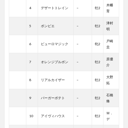
木幡
4
デザートトレイン
–
牡2
育
津村
5
ポンピエ
–
牡2
明
戸崎
6
ピューロマジック
–
牝2
圭
原優
7
オレンジブルボン
–
牡2
介
大野
8
リアルカイザー
–
牡2
拓
石橋
9
バーガーポテト
–
牡2
脩
Ｍ．
10
アイヴィハウス
–
牡2
デ