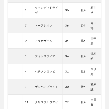
キャンディドライ
石川
1
38
牡4
ヴ
裕
内田
7
トーアシオン
36
ｾﾝ7
博
田中
9
アラカザーム
35
牝5
勝
津村
5
フォトスフィア
34
牡4
明
原優
4
ハチメンロッピ
31
牡3
介
杉原
3
ゲンパチプライド
30
牡4
誠
吉田
11
クリスタルウエイ
27
牡4
豊