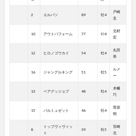
戸崎
2
エルパソ
89
牡4
圭
北村
10
アウトパフォーム
77
ｾﾝ4
宏
丸田
12
ヒロノゴウカイ
54
牡4
恭
ルメ
16
ジャングルキング
51
牡5
ー
木幡
13
ベアグッジョブ
48
牡4
巧
菅原
15
バルミュゼット
46
牡4
明
トップヴィヴィッ
宮崎
8
39
牡5
ト
北