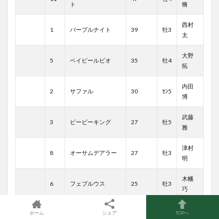
ト
脩
西村
1
パープルナイト
39
牡3
太
大野
5
ベイビールビオ
35
牡4
拓
内田
2
サファル
30
ｾﾝ5
博
武藤
3
ビービーキング
27
牡5
雅
津村
8
オーサムデアラー
27
牡3
明
木幡
6
フェブルウス
25
牡3
巧
石川
ホーム
シェア
TOPへ
10
アッティラ
23
牡3