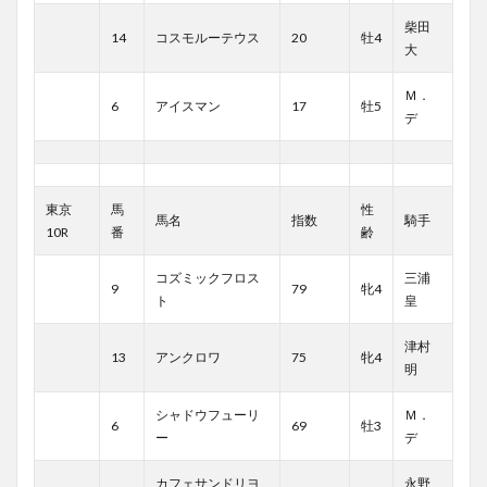
柴田
14
コスモルーテウス
20
牡4
大
Ｍ．
6
アイスマン
17
牡5
デ
東京
馬
性
馬名
指数
騎手
10R
番
齢
コズミックフロス
三浦
9
79
牝4
ト
皇
津村
13
アンクロワ
75
牝4
明
シャドウフューリ
Ｍ．
6
69
牡3
ー
デ
カフェサンドリヨ
永野