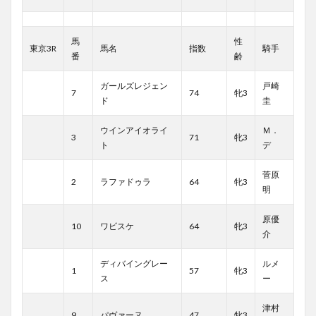
馬
性
東京3R
馬名
指数
騎手
番
齢
ガールズレジェン
戸崎
7
74
牝3
ド
圭
ウインアイオライ
Ｍ．
3
71
牝3
ト
デ
菅原
2
ラファドゥラ
64
牝3
明
原優
10
ワビスケ
64
牝3
介
ディバイングレー
ルメ
1
57
牝3
ス
ー
津村
9
パヴァーヌ
47
牝3