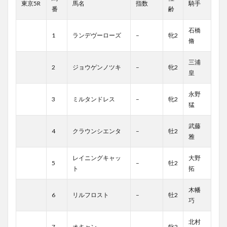
東京5R
馬名
指数
騎手
番
齢
石橋
1
ランデヴーローズ
–
牝2
脩
三浦
2
ジョウゲンノツキ
–
牝2
皇
永野
3
ミルタンドレス
–
牝2
猛
武藤
4
クラウンシエンタ
–
牡2
雅
レイニングキャッ
大野
5
–
牡2
ト
拓
木幡
6
リルフロスト
–
牡2
巧
北村
7
オキャン
–
牝2