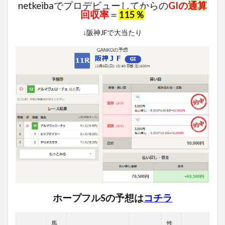
netkeibaでプロデビューしてからの
GIの
通算
回収率
＝
115％
↓阪神JFで大当たり
ホープフルSの予想は
コチラ
馬
性