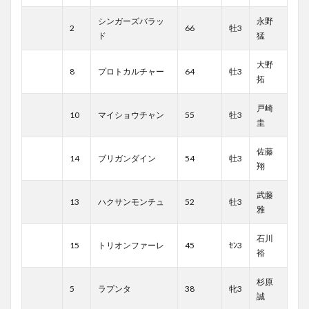
シンガーズバラッ
永野
2
66
牡3
ド
猛
大野
8
プロトカルチャー
64
牡3
拓
戸崎
10
マイショウチャン
55
牡3
圭
佐藤
14
ブリガンダイン
54
牡3
翔
武藤
13
ハクサンモンチュ
52
牡3
雅
石川
15
トリオンファーレ
45
ｾﾝ3
裕
杉原
5
ラプンタ
38
牝3
誠