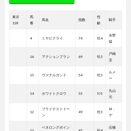
東京
馬
性
馬名
指数
騎手
12R
番
齢
永野
4
ミヤビクライ
74
牡4
猛
戸崎
16
アクションプラン
69
牡3
圭
ルメ
15
ヴァナルガンド
54
牡3
ー
丸山
14
ホワイトクロウ
53
ｾﾝ5
元
ブライテストドー
Ｍ．
12
49
牡3
ン
デ
ベネロングポイン
石橋
11
47
牡4