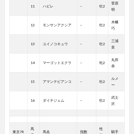
菅原
11
ハビレ
–
牡2
明
木幡
12
モンサンアクシア
–
牡2
巧
三浦
13
ユイノコキュウ
–
牡2
皇
丸田
14
マーゴットエクラ
–
牝2
恭
ルメ
15
アマンテビアンコ
–
牡2
ー
武士
16
ダイチジェム
–
牡2
沢
馬
性
東京7R
馬名
指数
騎手