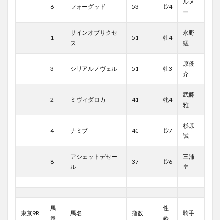
ルメ
6
フォーグッド
53
ｾﾝ4
ー
サインオブサクセ
永野
1
51
牡4
ス
猛
原優
3
シリアルノヴェル
51
牡3
介
武藤
2
ミヴィダロカ
41
牝4
雅
杉原
4
ナミブ
40
ｾﾝ7
誠
アシェットデセー
三浦
8
37
ｾﾝ6
ル
皇
馬
性
東京9R
馬名
指数
騎手
番
齢