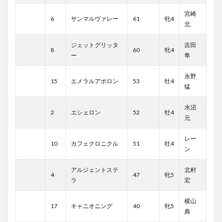
宮崎
6
サンマルヴァレー
61
牝4
北
ジェットグリッタ
吉田
8
60
牝4
ー
隼
永野
15
エメラルアポロン
53
牡4
猛
水沼
2
エシェロン
52
牡4
元
レー
10
カフェクロニクル
51
牡4
ン
アルジェントステ
北村
4
47
牝5
ラ
宏
横山
17
キャニオニング
40
牝5
典