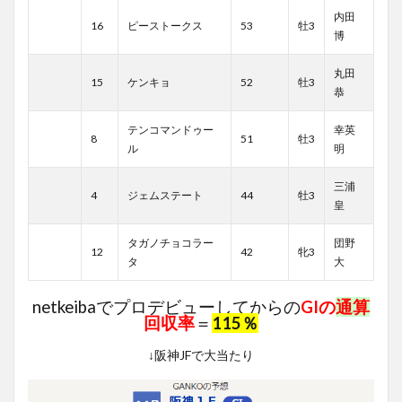
内田
16
ピーストークス
53
牡3
博
丸田
15
ケンキョ
52
牡3
恭
テンコマンドゥー
幸英
8
51
牡3
ル
明
三浦
4
ジェムステート
44
牡3
皇
タガノチョコラー
団野
12
42
牝3
タ
大
netkeibaでプロデビューしてからの
GIの
通算
回収率
＝
115％
↓阪神JFで大当たり