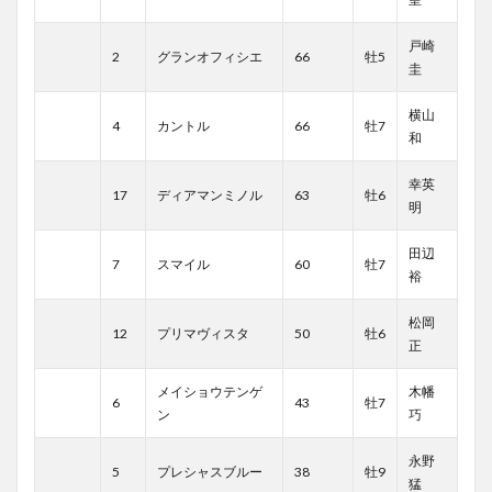
戸崎
2
グランオフィシエ
66
牡5
圭
横山
4
カントル
66
牡7
和
幸英
17
ディアマンミノル
63
牡6
明
田辺
7
スマイル
60
牡7
裕
松岡
12
プリマヴィスタ
50
牡6
正
メイショウテンゲ
木幡
6
43
牡7
ン
巧
永野
5
プレシャスブルー
38
牡9
猛