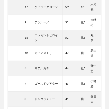
水沼
17
ケイツークローン
59
ｾﾝ3
元
木幡
9
アグルーメ
52
牝3
巧
エレガントヒロイ
丸田
16
52
牝3
ン
恭
武士
18
ガイアメモリ
47
牝3
沢
野中
4
リアルガチ
44
牡3
悠
小林
7
ゴールドシアター
43
牝3
勝
柴田
3
ドンタッチミー
41
牝3
大