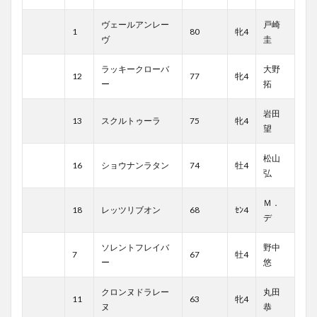
ヴェールアンレー
戸崎
1
80
牝4
ヴ
圭
ラッキークローバ
大野
12
77
牝4
ー
拓
岩田
13
スクルトゥーラ
75
牝4
望
松山
16
ショウナンラタン
74
牡4
弘
Ｍ．
18
レッツリブオン
68
ｾﾝ4
デ
ソレントフレイバ
野中
7
67
牡4
ー
悠
クロンヌドラレー
丸田
11
63
牝4
ヌ
恭