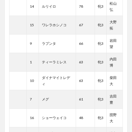
松山
14
ルリイロ
78
牝3
弘
大野
15
ワレラホシノコ
67
牝3
拓
岩田
9
ラプンタ
66
牝3
望
内田
1
ティーラミレス
63
牝3
博
ダイナマイトレデ
柴田
10
63
牝3
ィ
大
吉田
7
メグ
61
牝3
豊
団野
16
ショーウェイコ
48
牝3
大