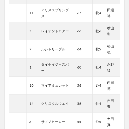
アリススプリング
田辺
11
67
牝4
ス
裕
横山
5
レイテントロアー
66
牡6
和
松山
7
ルシャリーブル
64
牝5
弘
タイセイジャスパ
永野
1
60
牡4
ー
猛
内田
10
マイアミュレット
56
ｾﾝ4
博
吉田
14
クリスタルウエイ
56
牡4
豊
土田
3
サノノヒーロー
55
ｾﾝ5
真