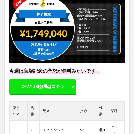
今週は宝塚記念の予想が無料みたいです！
OYAYUBI競馬はコチラ
東京
馬
性
馬名
指数
騎手
12R
番
齢
Ｍ．
7
エピックジョイ
98
牝4
デ