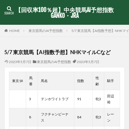
【回収率100％超】中央競馬AI予想指数
GANKO・JRA
東京競馬のAI予想指数
5/7 東京競馬【AI指数予想】NHKマ
HOME
5/7 東京競馬【AI指数予想】NHKマイルCなど
2023年5月7日
東京競馬のAI予想指数
2023年5月7日
馬
性
東京1R
馬名
指数
騎手
番
齢
田辺
3
テンホワイトラブ
91
牝3
裕
フクチャンビーナ
レー
8
84
牝3
ス
ン