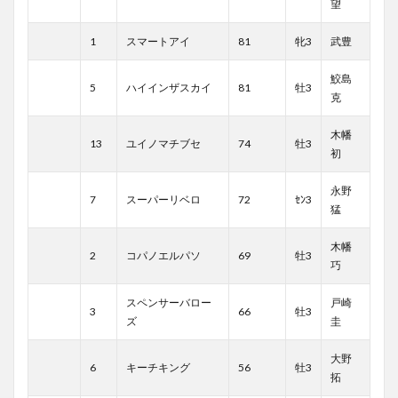
望
1
スマートアイ
81
牝3
武豊
鮫島
5
ハイインザスカイ
81
牡3
克
木幡
13
ユイノマチブセ
74
牡3
初
永野
7
スーパーリベロ
72
ｾﾝ3
猛
木幡
2
コパノエルパソ
69
牡3
巧
スペンサーバロー
戸崎
3
66
牡3
ズ
圭
大野
6
キーチキング
56
牡3
拓