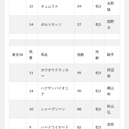
永野
15
キュムラス
39
牝3
猛
団野
14
ポルトロッソ
37
牝3
大
馬
性
東京5R
馬名
指数
騎手
番
齢
ホウオウドラッカ
田辺
11
95
牡3
ー
裕
ハクサンパイオニ
横山
14
90
牡3
ア
和
松山
10
シャープソーン
88
牝3
弘
岩田
9
ハードワイヤード
82
牡3