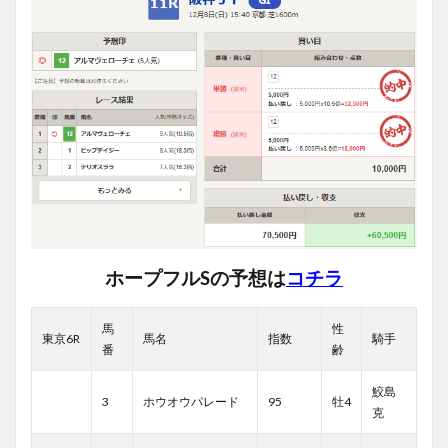
ホープフルSの予想は
コチラ
馬
性
東京6R
馬名
指数
騎手
番
齢
鮫島
3
ホウオウパレード
95
牡4
克