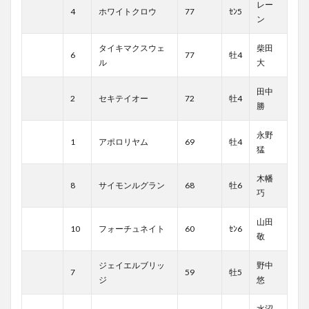
レー
4
ホワイトクロウ
77
ｾﾝ5
ン
タイキマクスウェ
柴田
6
77
牡4
ル
大
田中
2
セキテイオー
72
牡4
勝
永野
1
アポロリヤム
69
牡4
猛
木幡
8
サイモンルグラン
68
牡6
巧
山田
10
フォーチュネイト
60
ｾﾝ6
敬
ジェイエルブリッ
野中
7
59
牡5
ジ
悠
水沼