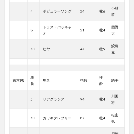
小林
4
ポピュラーソング
54
牝6
勝
トラストパッキャ
団野
8
51
牝4
オ
大
鮫島
13
ヒヤ
47
牡5
克
馬
性
東京9R
馬名
指数
騎手
番
齢
川田
5
リアグラシア
94
牝4
将
松山
13
カワキタレブリー
87
牡4
弘
戸崎