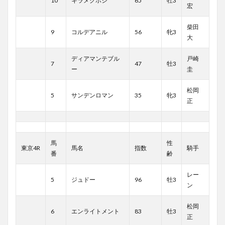
10
キラメクホシ
65
牡3
宏
柴田
9
コルデアニル
56
牝3
大
ディアマンテブル
戸崎
7
47
牡3
ー
圭
松岡
5
サンデンロマン
35
牝3
正
馬
性
東京4R
馬名
指数
騎手
番
齢
レー
5
ジュドー
96
牡3
ン
松岡
6
エンライトメント
83
牡3
正