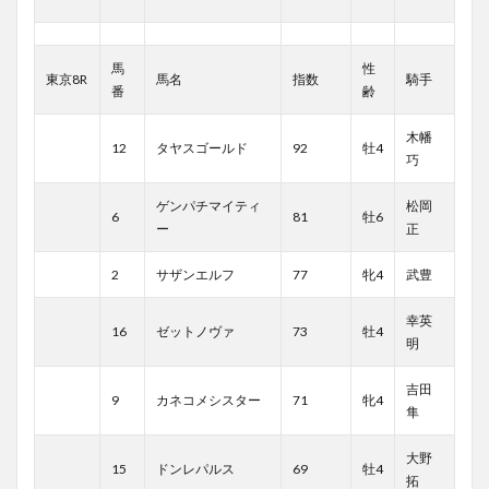
馬
性
東京8R
馬名
指数
騎手
番
齢
木幡
12
タヤスゴールド
92
牡4
巧
ゲンパチマイティ
松岡
6
81
牡6
ー
正
2
サザンエルフ
77
牝4
武豊
幸英
16
ゼットノヴァ
73
牡4
明
吉田
9
カネコメシスター
71
牝4
隼
大野
15
ドンレパルス
69
牡4
拓