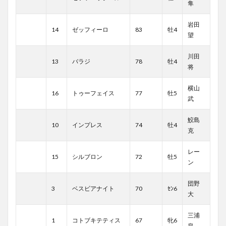
隼
岩田
14
ゼッフィーロ
83
牡4
望
川田
13
バラジ
78
牡4
将
横山
16
トゥーフェイス
77
牡5
武
鮫島
10
インプレス
74
牡4
克
レー
15
シルブロン
72
牡5
ン
団野
3
ベスビアナイト
70
ｾﾝ6
大
三浦
1
コトブキテティス
67
牝6
皇