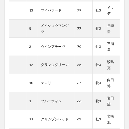
Ｍ．
13
マイバラード
79
牡3
デ
メイショウマンゲ
戸崎
8
77
牝3
ツ
圭
三浦
2
ウインアチーヴ
70
牡3
皇
鮫島
12
グランツグリーン
68
牡3
克
内田
10
テマリ
67
牝3
博
岩田
1
ブルーウィン
66
牝3
望
宮崎
11
クリムゾンレッド
63
牡3
北