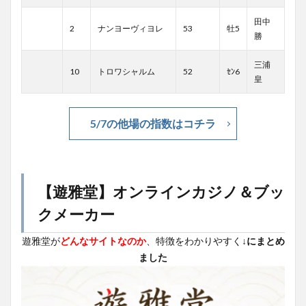
田中
2
ナンヨーヴィヨレ
53
牡5
勝
三浦
10
トロワシャルム
52
ｾﾝ6
皇
5/7の他場の指数はコチラ
【遊雅堂】オンラインカジノ＆ブッ
クメーカー
遊雅堂が
どんなサイトなのか
、特徴をわかりやすく
↓にまとめ
ました