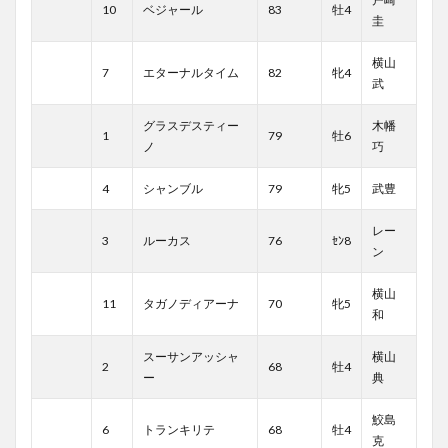
10
ベジャール
83
牡4
圭
横山
7
エターナルタイム
82
牝4
武
グラスデスティー
木幡
1
79
牡6
ノ
巧
4
シャンブル
79
牝5
武豊
レー
3
ルーカス
76
ｾﾝ8
ン
横山
11
タガノディアーナ
70
牝5
和
スーサンアッシャ
横山
2
68
牡4
ー
典
鮫島
6
トランキリテ
68
牡4
克