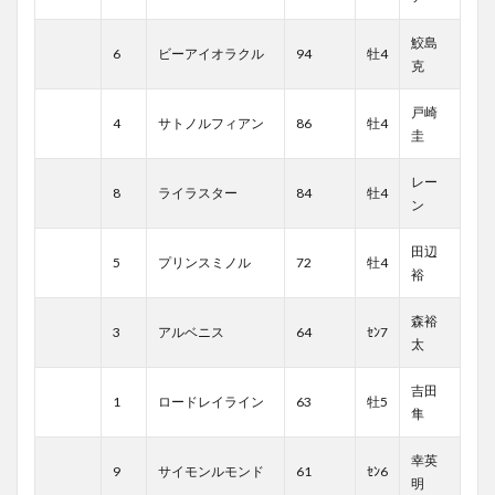
鮫島
6
ビーアイオラクル
94
牡4
克
戸崎
4
サトノルフィアン
86
牡4
圭
レー
8
ライラスター
84
牡4
ン
田辺
5
プリンスミノル
72
牡4
裕
森裕
3
アルベニス
64
ｾﾝ7
太
吉田
1
ロードレイライン
63
牡5
隼
幸英
9
サイモンルモンド
61
ｾﾝ6
明