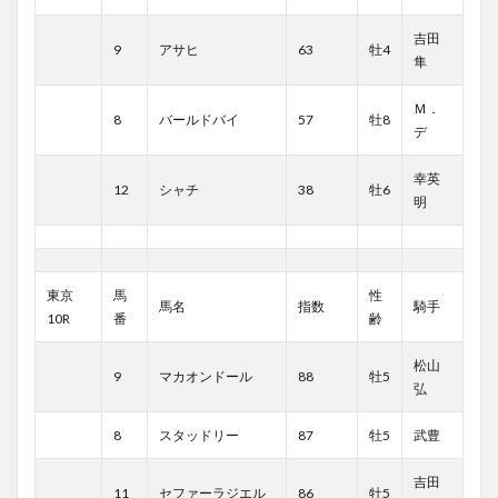
吉田
9
アサヒ
63
牡4
隼
Ｍ．
8
バールドバイ
57
牡8
デ
幸英
12
シャチ
38
牡6
明
東京
馬
性
馬名
指数
騎手
10R
番
齢
松山
9
マカオンドール
88
牡5
弘
8
スタッドリー
87
牡5
武豊
吉田
11
セファーラジエル
86
牡5