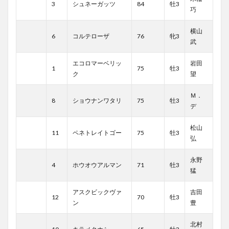
3
シュネーガッツ
84
牡3
巧
横山
6
コルテローザ
76
牝3
武
エコロマーベリッ
岩田
1
75
牡3
ク
望
Ｍ．
8
ショウナンワタリ
75
牡3
デ
松山
11
ペネトレイトゴー
75
牡3
弘
永野
4
ホウオウアルマン
71
牡3
猛
アスクビックヴァ
吉田
12
70
牡3
ン
豊
北村