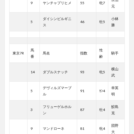
9
ヤンチャプリヒメ
55
牝7
元
ダイシンビルギニ
小林
5
46
牡5
ス
勝
馬
性
東京7R
馬名
指数
騎手
番
齢
横山
14
ダブルスナッチ
93
牝5
武
デヴィルズマーブ
幸英
5
91
ｾﾝ4
ル
明
フリューゲルホル
鮫島
3
87
牡4
ン
克
団野
9
マンドローネ
81
牝4
大