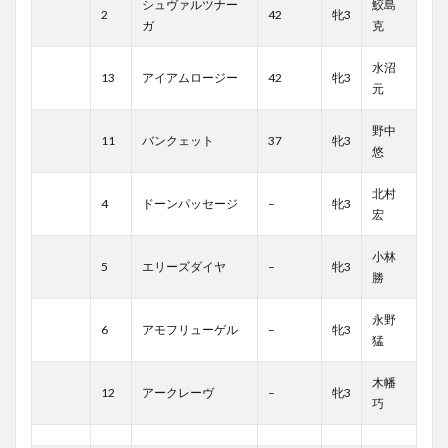
シュヴァルツナー
鮫島
2
42
牝3
ガ
克
水沼
13
アイアムロージー
42
牝3
元
野中
11
バンクェット
37
牝3
悠
北村
4
ドーンパッセージ
–
牝3
宏
小林
5
エリーズダイヤ
–
牝3
勝
永野
6
アモフリューゲル
–
牝3
猛
木幡
12
アークレーヴ
–
牝3
巧