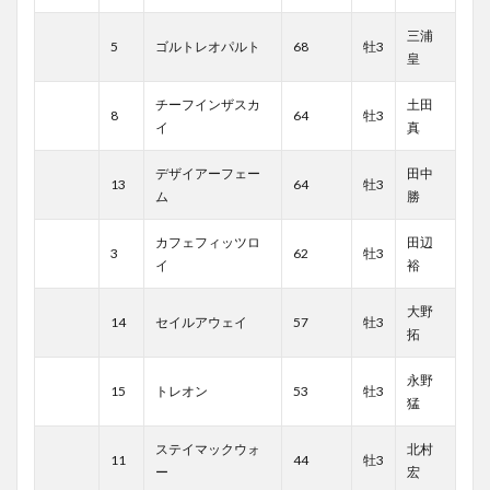
三浦
5
ゴルトレオパルト
68
牡3
皇
チーフインザスカ
土田
8
64
牡3
イ
真
デザイアーフェー
田中
13
64
牡3
ム
勝
カフェフィッツロ
田辺
3
62
牡3
イ
裕
大野
14
セイルアウェイ
57
牡3
拓
永野
15
トレオン
53
牡3
猛
ステイマックウォ
北村
11
44
牡3
ー
宏