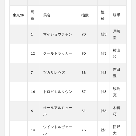
馬
性
東京2R
馬名
指数
騎手
番
齢
戸崎
1
マイショウチャン
90
牡3
圭
横山
12
クールトラッカー
90
牡3
和
吉田
7
ツカサレヴズ
88
牡3
豊
鮫島
16
トロピカルタウン
87
牡3
克
オールアルミュー
木幡
6
81
牡3
ル
巧
ウイントルヴェー
団野
10
78
牡3
ル
大