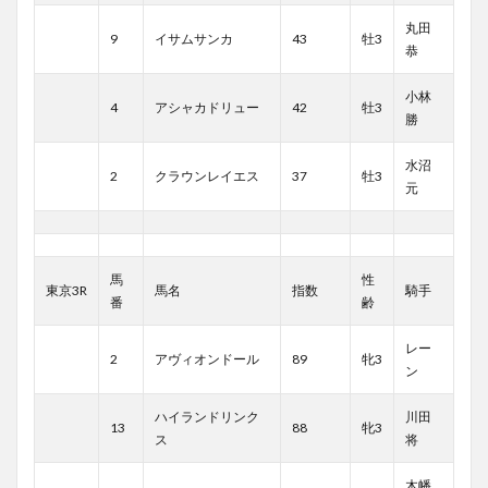
丸田
9
イサムサンカ
43
牡3
恭
小林
4
アシャカドリュー
42
牡3
勝
水沼
2
クラウンレイエス
37
牡3
元
馬
性
東京3R
馬名
指数
騎手
番
齢
レー
2
アヴィオンドール
89
牝3
ン
ハイランドリンク
川田
13
88
牝3
ス
将
木幡