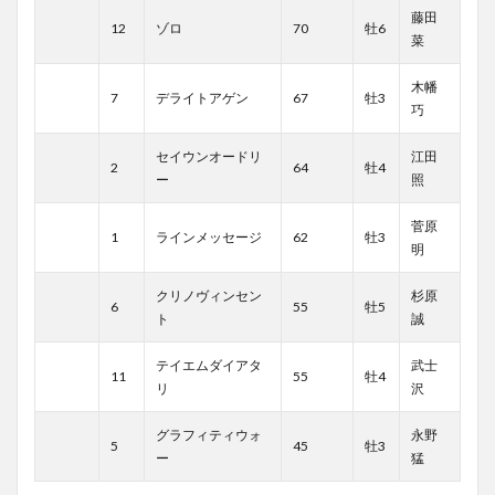
藤田
12
ゾロ
70
牡6
菜
木幡
7
デライトアゲン
67
牡3
巧
セイウンオードリ
江田
2
64
牡4
ー
照
菅原
1
ラインメッセージ
62
牡3
明
クリノヴィンセン
杉原
6
55
牡5
ト
誠
テイエムダイアタ
武士
11
55
牡4
リ
沢
グラフィティウォ
永野
5
45
牡3
ー
猛