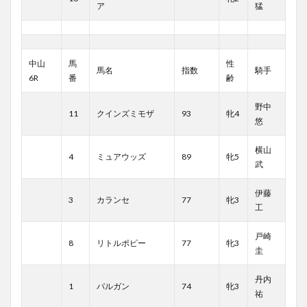
ア
猛
中山
馬
性
馬名
指数
騎手
6R
番
齢
野中
11
クインズミモザ
93
牝4
悠
横山
4
ミュアウッズ
89
牝5
武
伊藤
3
カランセ
77
牝3
工
戸崎
8
リトルポピー
77
牝3
圭
丹内
1
パルガン
74
牝3
祐