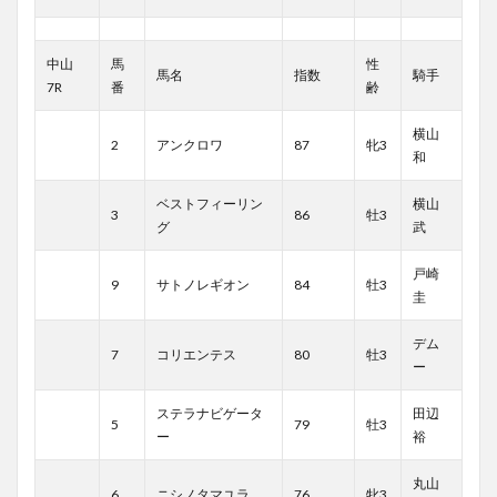
中山
馬
性
馬名
指数
騎手
7R
番
齢
横山
2
アンクロワ
87
牝3
和
ベストフィーリン
横山
3
86
牡3
グ
武
戸崎
9
サトノレギオン
84
牡3
圭
デム
7
コリエンテス
80
牡3
ー
ステラナビゲータ
田辺
5
79
牡3
ー
裕
丸山
6
ニシノタマユラ
76
牝3