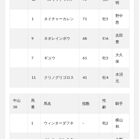
明
野中
1
ネイチャーカレン
71
牡5
悠
吉田
9
ネオレインボウ
68
ｾﾝ6
豊
大久
7
ギユウ
61
牡3
保
水沼
11
クリノグリゴロス
41
牡4
元
中山
馬
性
馬名
指数
騎手
5R
番
齢
横山
1
ウィンターダフネ
–
牝2
和