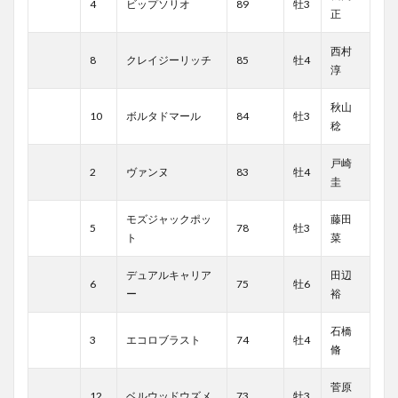
4
ビップソリオ
89
牡3
正
西村
8
クレイジーリッチ
85
牡4
淳
秋山
10
ボルタドマール
84
牡3
稔
戸崎
2
ヴァンヌ
83
牡4
圭
モズジャックポッ
藤田
5
78
牡3
ト
菜
デュアルキャリア
田辺
6
75
牡6
ー
裕
石橋
3
エコロブラスト
74
牡4
脩
菅原
12
ベルウッドウズメ
73
牡3