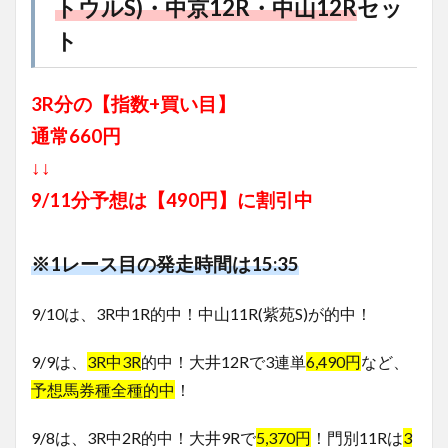
トウルS)・中京12R・中山12R
セッ
ト
3R分の【指数+買い目】
通常660円
↓↓
9/11分予想は
【490円】に割引中
※1レース目の発走時間は15:35
9/10は、3R中1R的中！中山11R(紫苑S)が的中！
9/9は、
3R中3R
的中！大井12Rで3連単
6,490円
など、
予想馬券種全種的中
！
9/8は、3R中2R的中！大井9Rで
5,370円
！門別11Rは
3