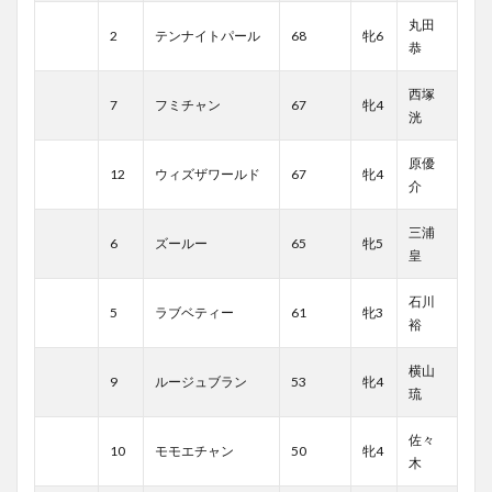
丸田
2
テンナイトパール
68
牝6
恭
西塚
7
フミチャン
67
牝4
洸
原優
12
ウィズザワールド
67
牝4
介
三浦
6
ズールー
65
牝5
皇
石川
5
ラブベティー
61
牝3
裕
横山
9
ルージュブラン
53
牝4
琉
佐々
10
モモエチャン
50
牝4
木