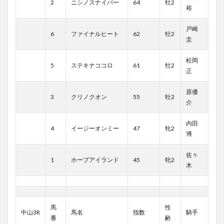
2
ニシノスナイパー
64
牡2
裕
戸崎
6
ファイナルヒート
62
牡2
圭
松岡
5
ステキナココロ
61
牡2
正
原優
3
クリノクオン
55
牡2
介
内田
4
イージーオンミー
47
牝2
博
佐々
1
ホープアイランド
45
牝2
木
馬
性
中山3R
馬名
指数
騎手
番
齢