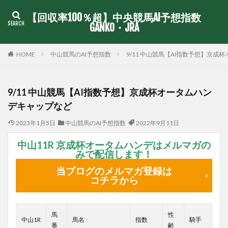
【回収率100％超】中央競馬AI予想指数
GANKO・JRA
中山競馬のAI予想指数
9/11 中山競馬【AI指数予想】京
HOME
9/11 中山競馬【AI指数予想】京成杯オータムハン
デキャップなど
2023年1月5日
中山競馬のAI予想指数
2022年9月11日
中山11R 京成杯オータムハンデはメルマガの
みで配信します！
当ブログのメルマガ登録は
コチラから
馬
性
中山1R
馬名
指数
騎手
番
齢