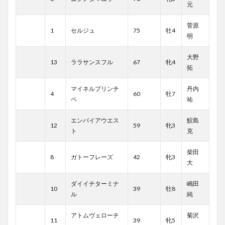
元
菅原
1
セルジュ
75
牡4
明
大野
13
ララサンスフル
67
牝4
拓
マイネルプリンチ
丹内
4
60
牡7
ペ
祐
エンパイアウエス
鮫島
12
59
牝3
ト
克
柴田
8
ガトーフレーズ
42
牝3
大
ダイイチターミナ
嶋田
10
39
牡8
ル
純
アトムヴェローチ
菊沢
11
39
牝5