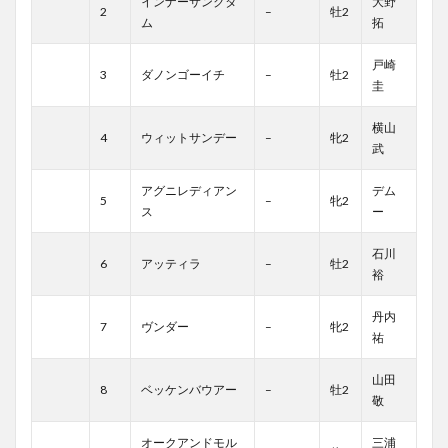
インナーサンクタ
大野
2
–
牡2
ム
拓
戸崎
3
ダノンゴーイチ
–
牡2
圭
横山
4
ウィットサンデー
–
牝2
武
アグニレディアン
デム
5
–
牝2
ス
ー
石川
6
アッティラ
–
牡2
裕
丹内
7
ヴンダー
–
牝2
祐
山田
8
ベッケンバウアー
–
牡2
敬
オークアンドモル
三浦