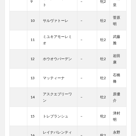
9
–
牝2
ト
皇
菅原
10
サルヴァトーレ
–
牡2
明
ミユキアモーレミ
武藤
11
–
牡2
オ
雅
岩田
12
ホウオウバーデン
–
牡2
康
石橋
13
マッティーナ
–
牡2
脩
アスクエブリーワ
原優
14
–
牡2
ン
介
津村
15
トレブランシュ
–
牝2
明
レイナバレンティ
永野
16
–
牝2