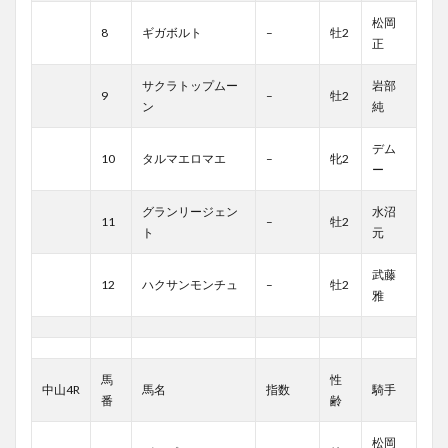
松岡
8
ギガボルト
–
牡2
正
サクラトップムー
岩部
9
–
牡2
ン
純
デム
10
タルマエロマエ
–
牝2
ー
グランリージェン
水沼
11
–
牡2
ト
元
武藤
12
ハクサンモンチュ
–
牡2
雅
馬
性
中山4R
馬名
指数
騎手
番
齢
松岡