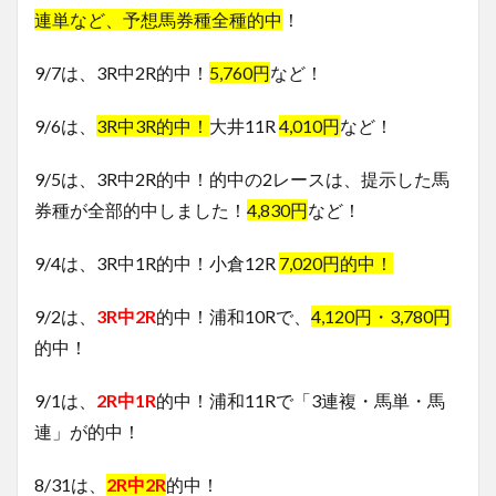
連単など、予想馬券種全種的中
！
9/7は、3R中2R的中！
5,760円
など！
9/6は、
3R中3R的中！
大井11R
4,010円
など！
9/5は、3R中2R的中！的中の2レースは、提示した馬
券種が全部的中しました！
4,830円
など！
9/4は、3R中1R的中！小倉12R
7,020円的中！
9/2は、
3R中2R
的中！浦和10Rで、
4,120円・3,780円
的中！
9/1は、
2R中1R
的中！浦和11Rで「3連複・馬単・馬
連」が的中！
8/31は、
2R中2R
的中！