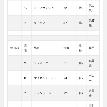
武士
12
コトノサンショ
42
牡2
沢
武藤
7
キアキア
37
牝2
雅
馬
性
中山2R
馬名
指数
騎手
番
齢
丸田
9
ラフィーニ
81
牝2
恭
デム
8
マイネルモーント
74
牡2
ー
吉田
7
シャンボール
72
牡2
豊
石川