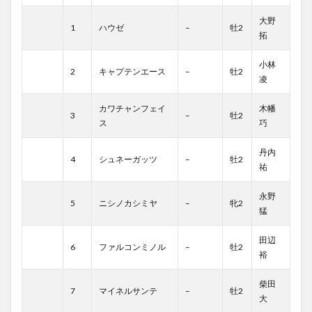
大野
1
ハウゼ
–
牡2
拓
小林
2
キャプテンエース
–
牡2
凌
カワチャンフェイ
木幡
3
–
牡2
ス
巧
丹内
4
シュネーガッツ
–
牡2
祐
永野
5
ニシノカシミヤ
–
牝2
猛
田辺
6
ファルコンミノル
–
牡2
裕
柴田
7
マイネルサンテ
–
牡2
大