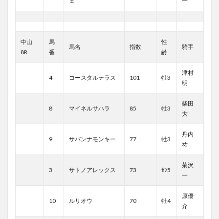
ェ
一
中山
馬
性
馬名
指数
騎手
8R
番
齢
津村
4
コースタルテラス
101
牡3
明
柴田
8
マイネルサハラ
85
牡3
大
丹内
9
サバンナモンキー
77
牡3
祐
菊沢
3
サトノアレックス
73
ｾﾝ5
一
原優
10
ルリオウ
70
牡4
介