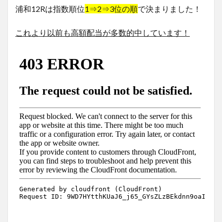
浦和12Rは指数順位
1⇒2⇒3位の順
で決まりました！
これより以前も高額配当が多数的中しています！