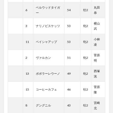
ベルウッドタイガ
丸田
6
54
牡2
ー
恭
横山
3
ナリノビスケッツ
53
牝2
武
小林
11
ペイシャアップ
53
牝2
凌
菅原
2
ヴァルカン
51
牝2
明
西塚
13
ポポラーレウーノ
49
牝2
洸
菅原
15
コーヒーカフェ
46
牡2
隆
宮崎
8
グングニル
43
牡2
北