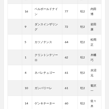
ベルボールドナイ
内田
16
77
牡2
ン
博
ダンスインザリン
岩田
9
72
牡2
グ
康
松岡
5
カツノテンス
64
牡2
正
クリントンテソー
木幡
1
62
牡2
ロ
巧
水沼
4
ネバレチュゴー
61
牡2
元
菊沢
10
ガンバリーレ
61
牡2
一
佐々
14
ゲンキチーター
60
牡2
木