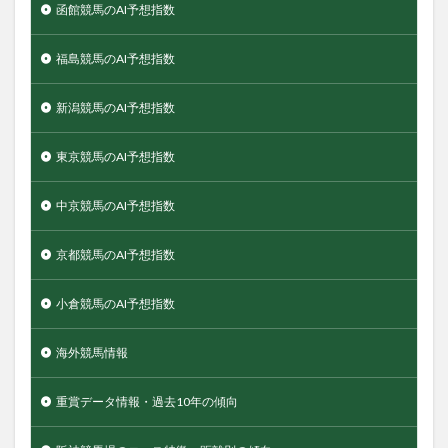
函館競馬のAI予想指数
福島競馬のAI予想指数
新潟競馬のAI予想指数
東京競馬のAI予想指数
中京競馬のAI予想指数
京都競馬のAI予想指数
小倉競馬のAI予想指数
海外競馬情報
重賞データ情報・過去10年の傾向