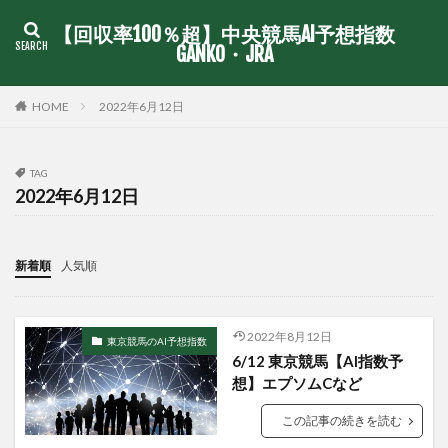
【回収率100％超】中央競馬AI予想指数
GANKO・JRA
2022年6月12日
HOME
TAG
2022年6月12日
新着順
人気順
2022年8月12日
東京競馬のAI予想指数
6/12 東京競馬【AI指数予
想】エプソムCなど
この記事の続きを読む